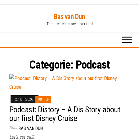
Ga
Bas van Dun
naar
The greatest story never told
de
inhoud
Categorie:
Podcast
27 juli 2026
Uit
Podcast: Distory – A Dis Story about
our first Disney Cruise
Door
BAS VAN DUN
Let’s set sail!