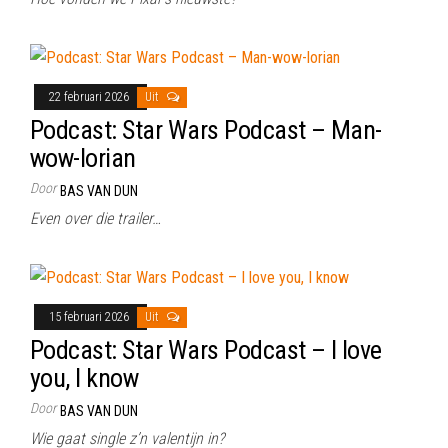
22 februari 2026
Uit
Podcast: Star Wars Podcast – Man-
wow-lorian
Door
BAS VAN DUN
Even over die trailer…
15 februari 2026
Uit
Podcast: Star Wars Podcast – I love
you, I know
Door
BAS VAN DUN
Wie gaat single z’n valentijn in?