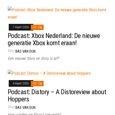
7 maart 2026
Uit
Podcast: Xbox Nederland: De nieuwe
generatie Xbox komt eraan!
Door
BAS VAN DUN
Een nieuwe Xbox en Sony is laf?
4 maart 2026
Uit
Podcast: Distory – A Distoreview about
Hoppers
Door
BAS VAN DUN
Hoe vonden we Pixar’s nieuwste?