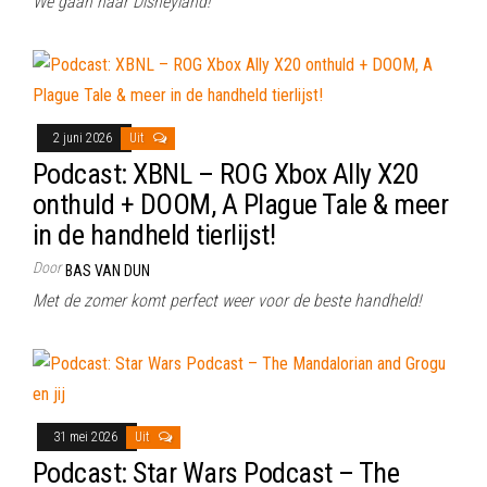
We gaan naar Disneyland!
2 juni 2026
Uit
Podcast: XBNL – ROG Xbox Ally X20
onthuld + DOOM, A Plague Tale & meer
in de handheld tierlijst!
Door
BAS VAN DUN
Met de zomer komt perfect weer voor de beste handheld!
31 mei 2026
Uit
Podcast: Star Wars Podcast – The