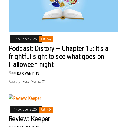
17 oktober 2025
Uit
Podcast: Distory – Chapter 15: It’s a
frightful sight to see what goes on
Halloween night
Door
BAS VAN DUN
Disney doet horror?!
17 oktober 2025
Uit
Review: Keeper