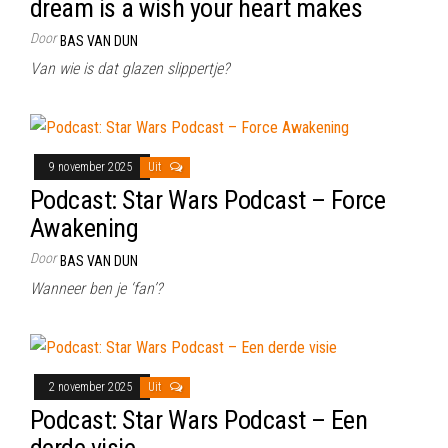
dream is a wish your heart makes
Door
BAS VAN DUN
Van wie is dat glazen slippertje?
9 november 2025
Uit
Podcast: Star Wars Podcast – Force
Awakening
Door
BAS VAN DUN
Wanneer ben je ‘fan’?
2 november 2025
Uit
Podcast: Star Wars Podcast – Een
derde visie