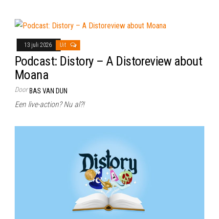
13 juli 2026
Uit
Podcast: Distory – A Distoreview about
Moana
Door
BAS VAN DUN
Een live-action? Nu al?!