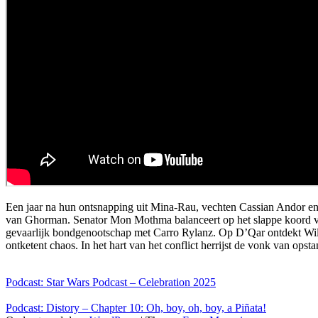
Een jaar na hun ontsnapping uit Mina-Rau, vechten Cassian Andor en
van Ghorman. Senator Mon Mothma balanceert op het slappe koord van de 
gevaarlijk bondgenootschap met Carro Rylanz. Op D’Qar ontdekt Wilm
ontketent chaos. In het hart van het conflict herrijst de vonk van ops
Podcast: Star Wars Podcast – Celebration 2025
Podcast: Distory – Chapter 10: Oh, boy, oh, boy, a Piñata!