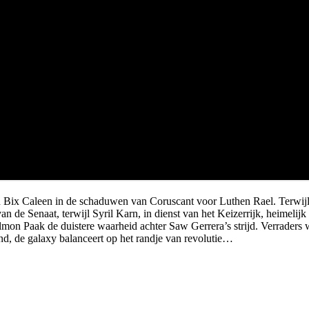
 Bix Caleen in de schaduwen van Coruscant voor Luthen Rael. Terwijl B
Senaat, terwijl Syril Karn, in dienst van het Keizerrijk, heimelijk inf
on Paak de duistere waarheid achter Saw Gerrera’s strijd. Verraders w
tand, de galaxy balanceert op het randje van revolutie…