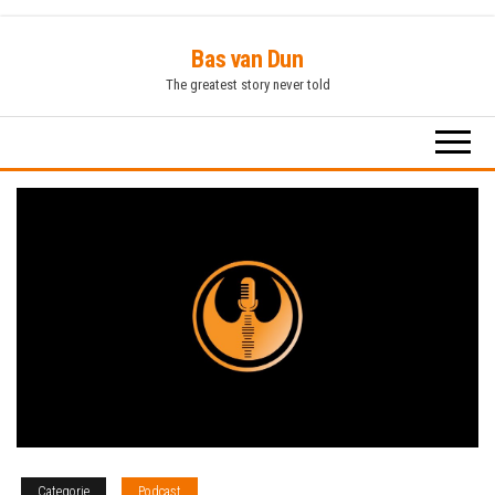
Ga
Bas van Dun
naar
The greatest story never told
de
inhoud
Categorie
Podcast