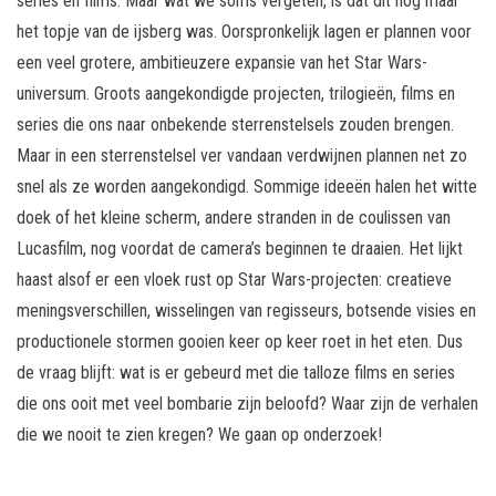
series en films. Maar wat we soms vergeten, is dat dit nog maar
het topje van de ijsberg was. Oorspronkelijk lagen er plannen voor
een veel grotere, ambitieuzere expansie van het Star Wars-
universum. Groots aangekondigde projecten, trilogieën, films en
series die ons naar onbekende sterrenstelsels zouden brengen.
Maar in een sterrenstelsel ver vandaan verdwijnen plannen net zo
snel als ze worden aangekondigd. Sommige ideeën halen het witte
doek of het kleine scherm, andere stranden in de coulissen van
Lucasfilm, nog voordat de camera’s beginnen te draaien. Het lijkt
haast alsof er een vloek rust op Star Wars-projecten: creatieve
meningsverschillen, wisselingen van regisseurs, botsende visies en
productionele stormen gooien keer op keer roet in het eten. Dus
de vraag blijft: wat is er gebeurd met die talloze films en series
die ons ooit met veel bombarie zijn beloofd? Waar zijn de verhalen
die we nooit te zien kregen? We gaan op onderzoek!