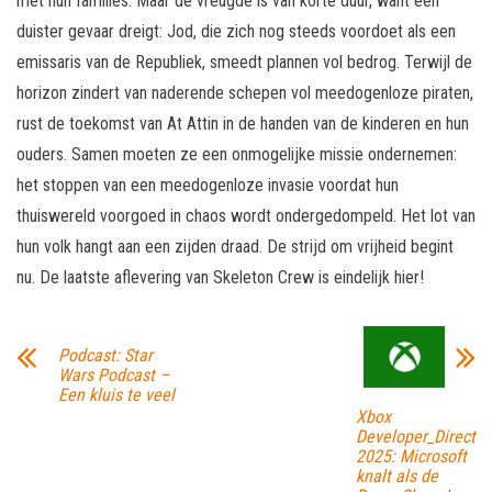
met hun families. Maar de vreugde is van korte duur, want een
duister gevaar dreigt: Jod, die zich nog steeds voordoet als een
emissaris van de Republiek, smeedt plannen vol bedrog. Terwijl de
horizon zindert van naderende schepen vol meedogenloze piraten,
rust de toekomst van At Attin in de handen van de kinderen en hun
ouders. Samen moeten ze een onmogelijke missie ondernemen:
het stoppen van een meedogenloze invasie voordat hun
thuiswereld voorgoed in chaos wordt ondergedompeld. Het lot van
hun volk hangt aan een zijden draad. De strijd om vrijheid begint
nu. De laatste aflevering van Skeleton Crew is eindelijk hier!
Podcast: Star
Wars Podcast –
Een kluis te veel
Xbox
Developer_Direct
2025: Microsoft
knalt als de