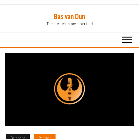
Ga
Bas van Dun
naar
The greatest story never told
de
inhoud
Categorie
Podcast