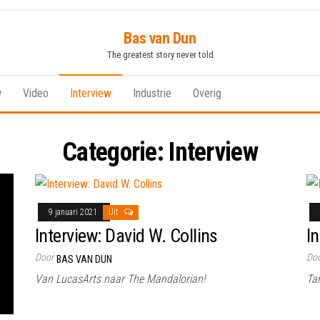
Bas van Dun
The greatest story never told
w
Video
Interview
Industrie
Overig
Categorie:
Interview
9 januari 2021
Uit
Interview: David W. Collins
I
Door
Do
BAS VAN DUN
Van LucasArts naar The Mandalorian!
Tan