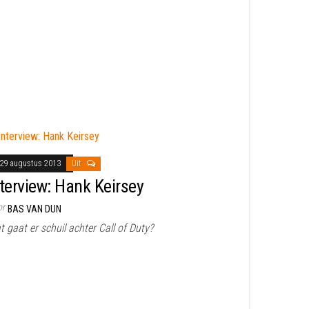
29 augustus 2013
Uit
nterview: Hank Keirsey
or
BAS VAN DUN
 gaat er schuil achter Call of Duty?