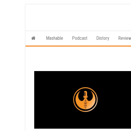
Ga
naar
de
inhoud
Mashable
Podcast
Distory
Revie