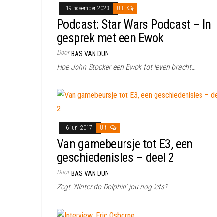
19 november 2023
Uit
Podcast: Star Wars Podcast – In
gesprek met een Ewok
Door
BAS VAN DUN
Hoe John Stocker een Ewok tot leven bracht…
6 juni 2017
Uit
Van gamebeursje tot E3, een
geschiedenisles – deel 2
Door
BAS VAN DUN
Zegt ‘Nintendo Dolphin’ jou nog iets?