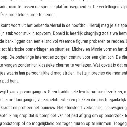
n ademruimte tussen de speelse platformsegmenten. De vertellingen zij
fans moeiteloos mee te nemen.
komt voort uit het bekende viertal in de hoofdrol. Hierbij mag je als spe
ijn stuk voor stuk in topvorm. Donald is heerlijk chagrijnig zoals we hem 
de bank liggen dan een eiland vol vreemde figuren proberen te redden. G
t tot hilarische opmerkingen en situaties. Mickey en Minnie vormen het d
roep. De onderlinge interacties zorgen continu voor een glimlach. De di
 vangen zonder hun klassieke charme te verliezen. Wat opvalt is dat on
jes waarin hun persoonlijkheid mag stralen. Het zijn precies die moment
p pad bent.
 afwijkt van zijn voorgangers. Geen traditionele levelstructuur deze kee
geheime doorgangen, verzamelobjecten en plekken die pas toegankelijk
 kracht en probeer het opnieuw. Het stimuleert verkenning, nieuwsgieri
pte ik mij erop dat ik compleet van het pad af ging om op onderzoek te 
 grondstomp of de mogelijkheid om tegen muren op te klimmen. Toegegev