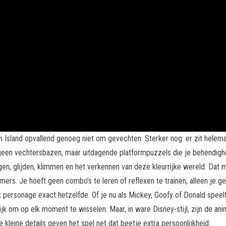
on Island opvallend genoeg niet om gevechten. Sterker nog: er zit helema
 geen vechtersbazen, maar uitdagende platformpuzzels die je behendighei
gen, glijden, klimmen en het verkennen van deze kleurrijke wereld. Dat m
ers. Je hoeft geen combo’s te leren of reflexen te trainen, alleen je ge
lk personage exact hetzelfde. Of je nu als Mickey, Goofy of Donald spee
k om op elk moment te wisselen. Maar, in ware Disney-stijl, zijn de ani
 kleine details geven het spel net dat beetje extra persoonlijkheid.