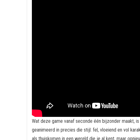
Wat deze game vanaf seconde één bijzonder maakt, is d
geanimeerd in precies die stijl: fel, vloeiend en vol kar
als thuiskomen in een wereld die je al kent, maar opni