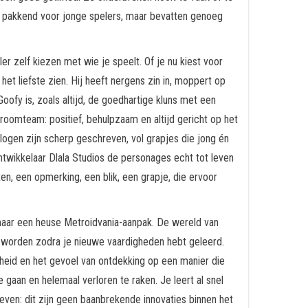
n pakkend voor jonge spelers, maar bevatten genoeg
ler zelf kiezen met wie je speelt. Of je nu kiest voor
het liefste zien. Hij heeft nergens zin in, moppert op
oofy is, zoals altijd, de goedhartige kluns met een
roomteam: positief, behulpzaam en altijd gericht op het
alogen zijn scherp geschreven, vol grapjes die jong én
twikkelaar Dlala Studios de personages echt tot leven
en, een opmerking, een blik, een grapje, die ervoor
r, maar een heuse Metroidvania-aanpak. De wereld van
 worden zodra je nieuwe vaardigheden hebt geleerd.
gheid en het gevoel van ontdekking op een manier die
gaan en helemaal verloren te raken. Je leert al snel
en: dit zijn geen baanbrekende innovaties binnen het