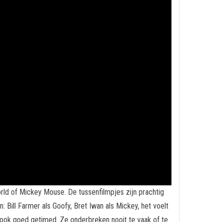
ld of Mickey Mouse. De tussenfilmpjes zijn prachtig
n: Bill Farmer als Goofy, Bret Iwan als Mickey, het voelt
 ook goed getimed. Ze onderbreken nooit te vaak of te