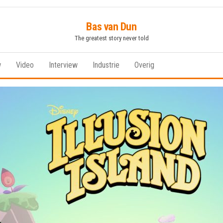
Bas van Dun
The greatest story never told
w
Video
Interview
Industrie
Overig