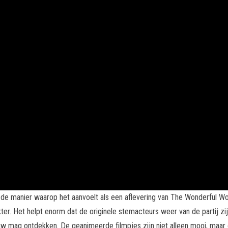
e manier waarop het aanvoelt als een aflevering van The Wonderful Wor
akter. Het helpt enorm dat de originele stemacteurs weer van de partij zij
euw mag ontdekken. De geanimeerde filmpjes zijn niet alleen mooi, maar