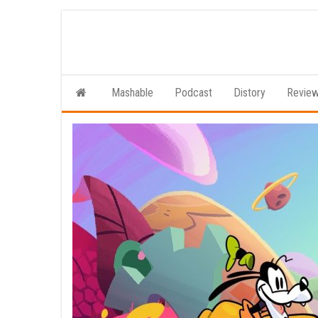
Ga
naar
de
inhoud
Mashable
Podcast
Distory
Revie