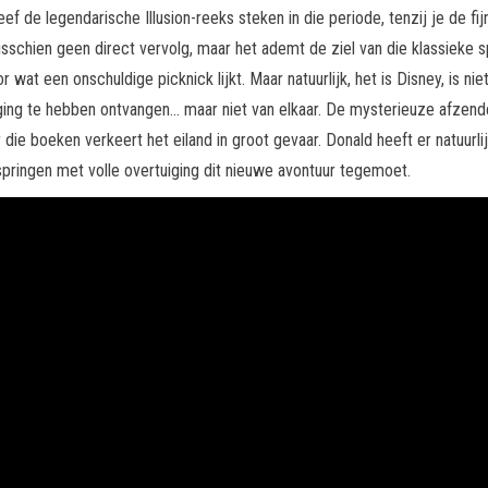
ef de legendarische Illusion-reeks steken in die periode, tenzij je de fi
misschien geen direct vervolg, maar het ademt de ziel van die klassieke
t een onschuldige picknick lijkt. Maar natuurlijk, het is Disney, is niet
iging te hebben ontvangen… maar niet van elkaar. De mysterieuze afzende
ie boeken verkeert het eiland in groot gevaar. Donald heeft er natuurlij
ringen met volle overtuiging dit nieuwe avontuur tegemoet.