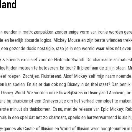
sland
n eenden in matrozenpakken zonder enige vorm van ironie worden geresp
tie en heerlijk absurde logica. Mickey Mouse en zijn beste vrienden trekk
en gezonde dosis nostalgie, stap je in een wereld waar alles nét even
ey & Friends exclusief voor de Nintendo Switch. De charmante animatiest
eftijden meteen te betoveren. En toch? Ik bleef aan de zijlijn staan. M
ef roepen. Zachtjes. Fluisterend. Alsof Mickey zelf mijn naam noemde. W
kan spelen. En als er dan ook nog Disney in de titel staat? Dan ben ik v
alt Disney World. We vierden onze huwelijksreis in Disneyland Anaheim,
ns bij tihuiskomst een Disneycruise om het verhaal compleet te maken
reerste minuut als thuiskomen. En nu, met de release van Epic Mickey: Reb
s in een spel dat net zo charmant, speels en hartverwarmend is als hij
games als Castle of Illusion en World of Illusion ware hoogtepunten in h