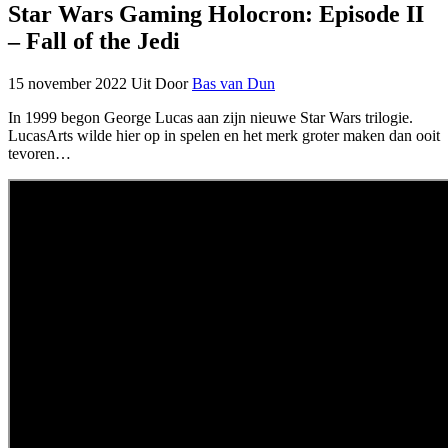
Star Wars Gaming Holocron: Episode II
– Fall of the Jedi
15 november 2022
Uit
Door
Bas van Dun
In 1999 begon George Lucas aan zijn nieuwe Star Wars trilogie.
LucasArts wilde hier op in spelen en het merk groter maken dan ooit
tevoren…