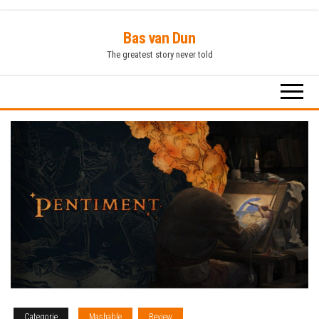
Ga
Bas van Dun
naar
The greatest story never told
de
inhoud
Categorie
Mashable
Review