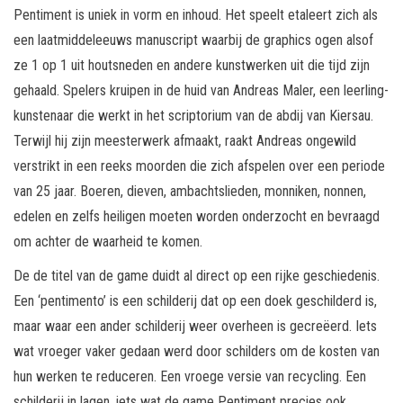
Pentiment is uniek in vorm en inhoud. Het speelt etaleert zich als
een laatmiddeleeuws manuscript waarbij de graphics ogen alsof
ze 1 op 1 uit houtsneden en andere kunstwerken uit die tijd zijn
gehaald. Spelers kruipen in de huid van Andreas Maler, een leerling-
kunstenaar die werkt in het scriptorium van de abdij van Kiersau.
Terwijl hij zijn meesterwerk afmaakt, raakt Andreas ongewild
verstrikt in een reeks moorden die zich afspelen over een periode
van 25 jaar. Boeren, dieven, ambachtslieden, monniken, nonnen,
edelen en zelfs heiligen moeten worden onderzocht en bevraagd
om achter de waarheid te komen.
De de titel van de game duidt al direct op een rijke geschiedenis.
Een ‘pentimento’ is een schilderij dat op een doek geschilderd is,
maar waar een ander schilderij weer overheen is gecreëerd. Iets
wat vroeger vaker gedaan werd door schilders om de kosten van
hun werken te reduceren. Een vroege versie van recycling. Een
schilderij in lagen, iets wat de game Pentiment precies ook