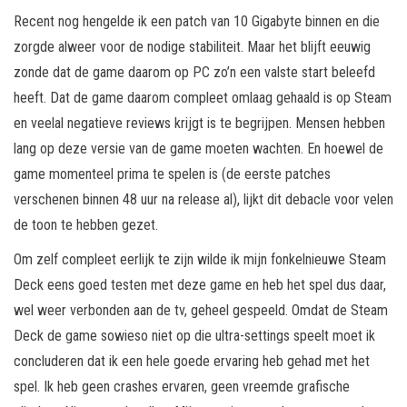
Recent nog hengelde ik een patch van 10 Gigabyte binnen en die
zorgde alweer voor de nodige stabiliteit. Maar het blijft eeuwig
zonde dat de game daarom op PC zo’n een valste start beleefd
heeft. Dat de game daarom compleet omlaag gehaald is op Steam
en veelal negatieve reviews krijgt is te begrijpen. Mensen hebben
lang op deze versie van de game moeten wachten. En hoewel de
game momenteel prima te spelen is (de eerste patches
verschenen binnen 48 uur na release al), lijkt dit debacle voor velen
de toon te hebben gezet.
Om zelf compleet eerlijk te zijn wilde ik mijn fonkelnieuwe Steam
Deck eens goed testen met deze game en heb het spel dus daar,
wel weer verbonden aan de tv, geheel gespeeld. Omdat de Steam
Deck de game sowieso niet op die ultra-settings speelt moet ik
concluderen dat ik een hele goede ervaring heb gehad met het
spel. Ik heb geen crashes ervaren, geen vreemde grafische