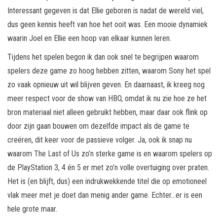
Interessant gegeven is dat Ellie geboren is nadat de wereld viel,
dus geen kennis heeft van hoe het ooit was. Een mooie dynamiek
waarin Joel en Ellie een hoop van elkaar kunnen leren.
Tijdens het spelen begon ik dan ook snel te begrijpen waarom
spelers deze game zo hoog hebben zitten, waarom Sony het spel
zo vaak opnieuw uit wil blijven geven. En daarnaast, ik kreeg nog
meer respect voor de show van HBO, omdat ik nu zie hoe ze het
bron materiaal niet alleen gebruikt hebben, maar daar ook flink op
door zijn gaan bouwen om dezelfde impact als de game te
creëren, dit keer voor de passieve volger. Ja, ook ik snap nu
waarom The Last of Us zo’n sterke game is en waarom spelers op
de PlayStation 3, 4 én 5 er met zo’n volle overtuiging over praten.
Het is (en blijft, dus) een indrukwekkende titel die op emotioneel
vlak meer met je doet dan menig ander game. Echter…er is een
hele grote maar.