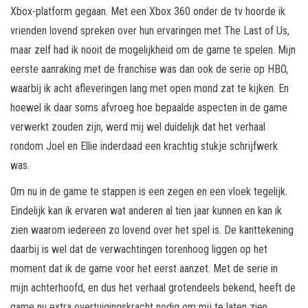
Xbox-platform gegaan. Met een Xbox 360 onder de tv hoorde ik
vrienden lovend spreken over hun ervaringen met The Last of Us,
maar zelf had ik nooit de mogelijkheid om de game te spelen. Mijn
eerste aanraking met de franchise was dan ook de serie op HBO,
waarbij ik acht afleveringen lang met open mond zat te kijken. En
hoewel ik daar soms afvroeg hoe bepaalde aspecten in de game
verwerkt zouden zijn, werd mij wel duidelijk dat het verhaal
rondom Joel en Ellie inderdaad een krachtig stukje schrijfwerk
was.
Om nu in de game te stappen is een zegen en een vloek tegelijk.
Eindelijk kan ik ervaren wat anderen al tien jaar kunnen en kan ik
zien waarom iedereen zo lovend over het spel is. De kanttekening
daarbij is wel dat de verwachtingen torenhoog liggen op het
moment dat ik de game voor het eerst aanzet. Met de serie in
mijn achterhoofd, en dus het verhaal grotendeels bekend, heeft de
game nu extra overtuigingskracht nodig om mij te laten zien