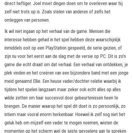
direct heftiger. Joel moet dingen doen om te overleven waar hij
zelf niet trots op is. Zoals stelen van anderen of zelfs het
omleggen van personen.
Ik wil niet ingaan op het verhaal van de game. Mensen die
interesse hebben gehad in het spel hebben deze waarschijnlijk
inmiddels ooit op een PlayStation gespeeld, de serie gezien, of
zijn nu voor het eerst aan de slag met de versie op PC. Dit is zo’n
game die echt draait om dat verhaal. Een verhaal van ontdekken, je
plek vinden en het creëren van een bijzondere band met een jonge
meid genaamd Ellie. Een heuse vader/dochter-relatie waarbij ik
tijdens het spelen langzaam maar zeker ook echt alles op alles
wilde zetten om haar succesvol door gebeurtenissen heen te
brengen. De manier waarop het spel dit doet is zo persoonlijk, zo
intiem maar vooral enorm herkenbaar. Hoewel ik zelf nog niet het
geluk heb om mijzelf een vader te mogen noemen, wisten de
momenten op het scherm wel de juiste gevoelens aan te spreken.