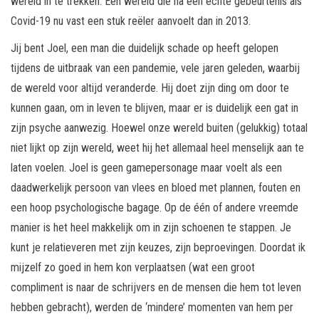
wereld in te trekken. Een wereld die na een echte gebeurtenis als
Covid-19 nu vast een stuk reëler aanvoelt dan in 2013.
Jij bent Joel, een man die duidelijk schade op heeft gelopen
tijdens de uitbraak van een pandemie, vele jaren geleden, waarbij
de wereld voor altijd veranderde. Hij doet zijn ding om door te
kunnen gaan, om in leven te blijven, maar er is duidelijk een gat in
zijn psyche aanwezig. Hoewel onze wereld buiten (gelukkig) totaal
niet lijkt op zijn wereld, weet hij het allemaal heel menselijk aan te
laten voelen. Joel is geen gamepersonage maar voelt als een
daadwerkelijk persoon van vlees en bloed met plannen, fouten en
een hoop psychologische bagage. Op de één of andere vreemde
manier is het heel makkelijk om in zijn schoenen te stappen. Je
kunt je relatieveren met zijn keuzes, zijn beproevingen. Doordat ik
mijzelf zo goed in hem kon verplaatsen (wat een groot
compliment is naar de schrijvers en de mensen die hem tot leven
hebben gebracht), werden de ‘mindere’ momenten van hem per