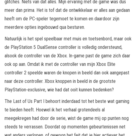
glitches. Niets van dat alles. Mijn ervaring met de game was dus
meer dan prima. Het is tof dat de ontwikkelaar er alles aan gedaan
heeft om de PC-speler tegemoet te komen en daardoor zijn
meerdere opties ingebouwd qua besturen.
Natuurlijk is het spel speelbaar met muis en toetsenbord, maar ook
de PlayStation 5 DualSense controller is volledig ondersteund,
alsook de controller van de Xbox. In-game past de game zich daar
ook op aan. Omdat ik met de controller van mijn Xbox Elite
controller 2 speelde waren de knopen in beeld dan ook aangepast
naar deze controller. Xbox knoppen in beeld in de grootste
PlayStation-exclusive, wie had dat ooit kunnen bedenken?
The Last of Us Part I behoort inderdaad tot het beste wat gaming
te bieden heeft. Hoewel ik het verhaal grotendeels al
meegekregen had door de serie, wist de game mij op punten nog
steeds te verrassen. Doordat op momenten gebeurtenissen net
wat anders verlopen, of gewoon het feit dat je hier actiever het