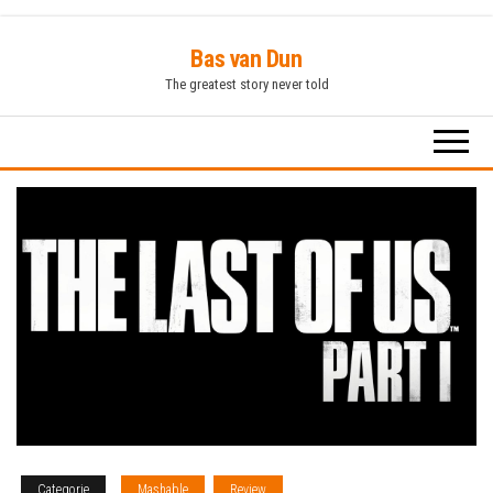
Ga
Bas van Dun
naar
The greatest story never told
de
inhoud
Categorie
Mashable
Review