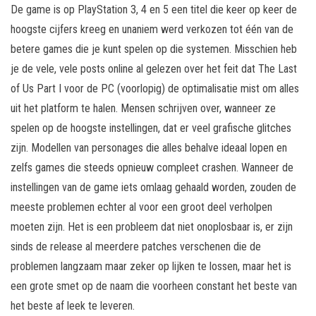
De game is op PlayStation 3, 4 en 5 een titel die keer op keer de
hoogste cijfers kreeg en unaniem werd verkozen tot één van de
betere games die je kunt spelen op die systemen. Misschien heb
je de vele, vele posts online al gelezen over het feit dat The Last
of Us Part I voor de PC (voorlopig) de optimalisatie mist om alles
uit het platform te halen. Mensen schrijven over, wanneer ze
spelen op de hoogste instellingen, dat er veel grafische glitches
zijn. Modellen van personages die alles behalve ideaal lopen en
zelfs games die steeds opnieuw compleet crashen. Wanneer de
instellingen van de game iets omlaag gehaald worden, zouden de
meeste problemen echter al voor een groot deel verholpen
moeten zijn. Het is een probleem dat niet onoplosbaar is, er zijn
sinds de release al meerdere patches verschenen die de
problemen langzaam maar zeker op lijken te lossen, maar het is
een grote smet op de naam die voorheen constant het beste van
het beste af leek te leveren.