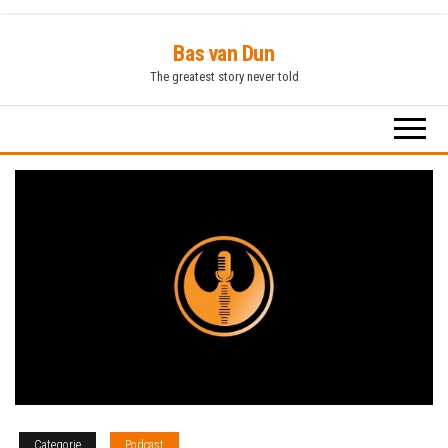
Ga
Bas van Dun
naar
The greatest story never told
de
inhoud
Categorie
Podcast