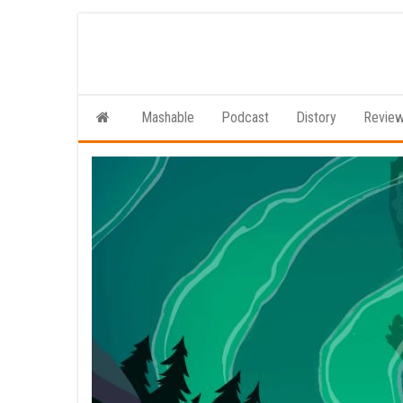
Ga
naar
de
inhoud
Mashable
Podcast
Distory
Revie