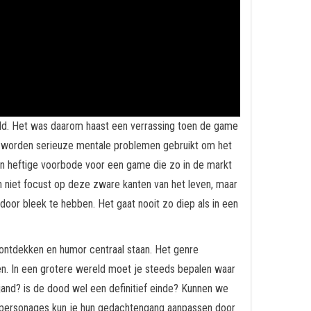
ld. Het was daarom haast een verrassing toen de game
s’ worden serieuze mentale problemen gebruikt om het
Een heftige voorbode voor een game die zo in de markt
h niet focust op deze zware kanten van het leven, maar
 door bleek te hebben. Het gaat nooit zo diep als in een
n ontdekken en humor centraal staan. Het genre
en. In een grotere wereld moet je steeds bepalen waar
jand? is de dood wel een definitief einde? Kunnen we
n personages kun je hun gedachtengang aanpassen door