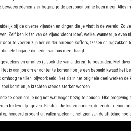
e beweegredenen zijn, begrijp je de personen om je heen meer. Alles me
duidelijk bij de diverse vijanden en dingen die je vindt in de wereld. Zo v
n. Zelf ben ik fan van de vijand ’slecht idee’, welke, wanneer je even 
oor te voeren zijn her en der huilende koffers, tassen en rugzakken te 
motionele bagage die ieder van ons mee draagt.
gevoelens en emoties (alsook die van anderen) te bestrijden. Met diverse
te. Het is aan jou om er achter te komen hoe je een bepaald kwaad het 
s omhoog te tillen, bijvoorbeeld. Net als in het originele deel werken de 
 spel komt en je krachten steeds sterker worden.
doende te doen om je nog net wat langer bezig te houden. Elke omgeving
een extra leventje geven. Sleutels die kisten openen, de eerder genoe
op honderd procent uit willen spelen na het zien van de aftiteling nog 