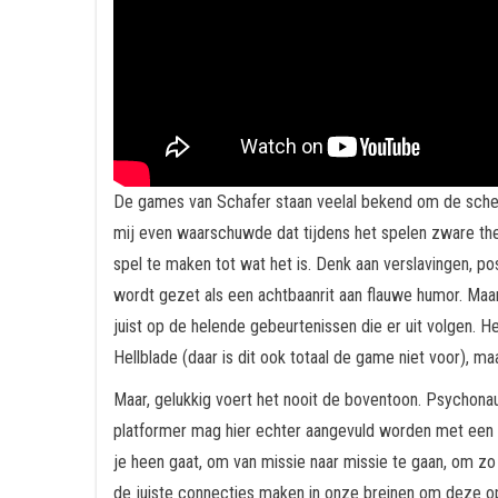
De games van Schafer staan veelal bekend om de scher
mij even waarschuwde dat tijdens het spelen zware the
spel te maken tot wat het is. Denk aan verslavingen, p
wordt gezet als een achtbaanrit aan flauwe humor. Maa
juist op de helende gebeurtenissen die er uit volgen. H
Hellblade (daar is dit ook totaal de game niet voor), ma
Maar, gelukkig voert het nooit de boventoon. Psychonau
platformer mag hier echter aangevuld worden met een ad
je heen gaat, om van missie naar missie te gaan, om zo
de juiste connecties maken in onze breinen om deze o