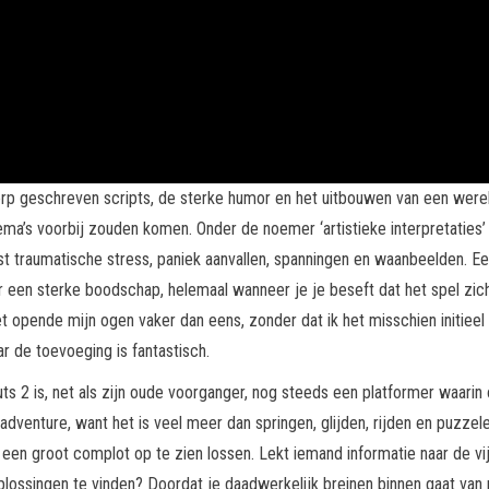
p geschreven scripts, de sterke humor en het uitbouwen van een were
ma’s voorbij zouden komen. Onder de noemer ‘artistieke interpretatie
ost traumatische stress, paniek aanvallen, spanningen en waanbeelden. 
r een sterke boodschap, helemaal wanneer je je beseft dat het spel zic
et opende mijn ogen vaker dan eens, zonder dat ik het misschien initieel
ar de toevoeging is fantastisch.
ts 2 is, net als zijn oude voorganger, nog steeds een platformer waari
venture, want het is veel meer dan springen, glijden, rijden en puzzel
 een groot complot op te zien lossen. Lekt iemand informatie naar de vi
plossingen te vinden? Doordat je daadwerkelijk breinen binnen gaat va