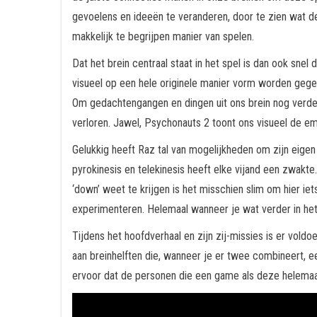
gevoelens en ideeën te veranderen, door te zien wat d
makkelijk te begrijpen manier van spelen.
Dat het brein centraal staat in het spel is dan ook snel 
visueel op een hele originele manier vorm worden gegeve
Om gedachtengangen en dingen uit ons brein nog verder d
verloren. Jawel, Psychonauts 2 toont ons visueel de e
Gelukkig heeft Raz tal van mogelijkheden om zijn eigen 
pyrokinesis en telekinesis heeft elke vijand een zwak
‘down’ weet te krijgen is het misschien slim om hier iet
experimenteren. Helemaal wanneer je wat verder in het
Tijdens het hoofdverhaal en zijn zij-missies is er vol
aan breinhelften die, wanneer je er twee combineert, 
ervoor dat de personen die een game als deze helemaal 