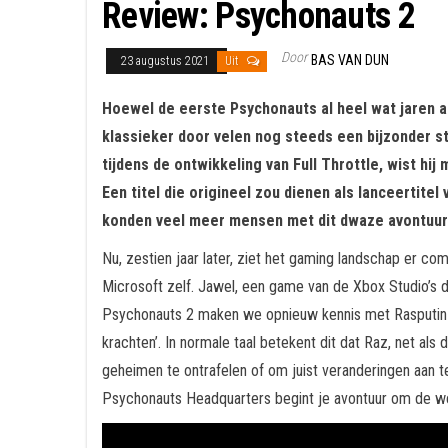
Review: Psychonauts 2
Door
BAS VAN DUN
23 augustus 2021
Uit
Hoewel de eerste Psychonauts al heel wat jaren ac
klassieker door velen nog steeds een bijzonder s
tijdens de ontwikkeling van Full Throttle, wist h
Een titel die origineel zou dienen als lanceertit
konden veel meer mensen met dit dwaze avontuur 
Nu, zestien jaar later, ziet het gaming landschap er co
Microsoft zelf. Jawel, een game van de Xbox Studio’s di
Psychonauts 2 maken we opnieuw kennis met Rasputin (a
krachten’. In normale taal betekent dit dat Raz, net al
geheimen te ontrafelen of om juist veranderingen aan te
Psychonauts Headquarters begint je avontuur om de wer