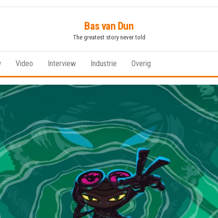
Bas van Dun
The greatest story never told
w
Video
Interview
Industrie
Overig