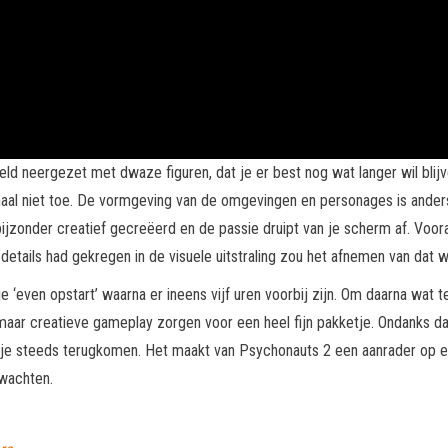
ereld neergezet met dwaze figuren, dat je er best nog wat langer wil bli
maal niet toe. De vormgeving van de omgevingen en personages is anders
n bijzonder creatief gecreëerd en de passie druipt van je scherm af. Voo
details had gekregen in de visuele uitstraling zou het afnemen van dat 
 je ‘even opstart’ waarna er ineens vijf uren voorbij zijn. Om daarna wat
 maar creatieve gameplay zorgen voor een heel fijn pakketje. Ondanks da
 laat je steeds terugkomen. Het maakt van Psychonauts 2 een aanrader op
 wachten.