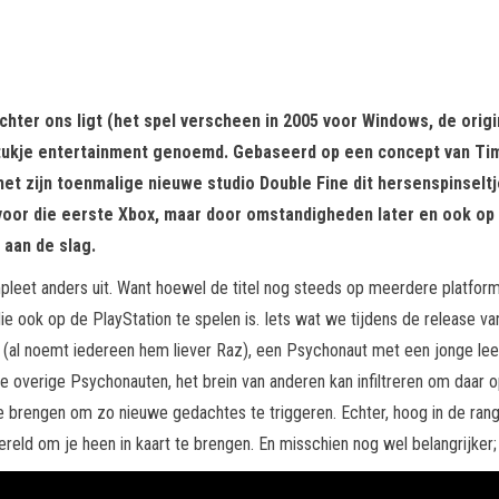
hter ons ligt (het spel verscheen in 2005 voor Windows, de origi
tukje entertainment genoemd. Gebaseerd op een concept van Tim S
ij met zijn toenmalige nieuwe studio Double Fine dit hersenspinse
el voor die eerste Xbox, maar door omstandigheden later en ook o
aan de slag.
mpleet anders uit. Want hoewel de titel nog steeds op meerdere platform
e ook op de PlayStation te spelen is. Iets wat we tijdens de release va
l noemt iedereen hem liever Raz), een Psychonaut met een jonge leeft
s de overige Psychonauten, het brein van anderen kan infiltreren om daa
 brengen om zo nieuwe gedachtes te triggeren. Echter, hoog in de rangor
eld om je heen in kaart te brengen. En misschien nog wel belangrijker;