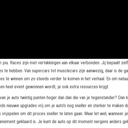
jou. Races zijn met vertakkingen aan elkaar verbonden. Jij bepaalt zelf 
aces te hebben. Van supercars tot musclecars zijn aanwezig, daar is de
ces te winnen om zo steeds verder te komen in het verhaal. En om natuurl
een heel event gewonnen wordt, je ook extra resources krijgt.
 van je auto twintig punten hoger dan dan die van je tegenstander? Dan 
ds nieuwe upgrades vrij om je auto’s nog sneller en sterker te maken do
s vrijspelen om dit proces sneller te laten gaan. Maar let wel; wanneer 
 evenement geklaard is. Je kunt de auto op dit moment nergens anders ge