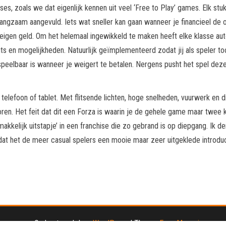
es, zoals we dat eigenlijk kennen uit veel ‘Free to Play’ games. Elk stu
langzaam aangevuld. Iets wat sneller kan gaan wanneer je financieel de o
e eigen geld. Om het helemaal ingewikkeld te maken heeft elke klasse a
its en mogelijkheden. Natuurlijk geïmplementeerd zodat jij als speler t
speelbaar is wanneer je weigert te betalen. Nergens pusht het spel deze
e telefoon of tablet. Met flitsende lichten, hoge snelheden, vuurwerk en d
ren. Het feit dat dit een Forza is waarin je de gehele game maar twee k
akkelijk uitstapje’ in een franchise die zo gebrand is op diepgang. Ik 
r dat het de meer casual spelers een mooie maar zeer uitgeklede introdu
Ondersteund door
WordPress
|
Thema:
Envo Magazine