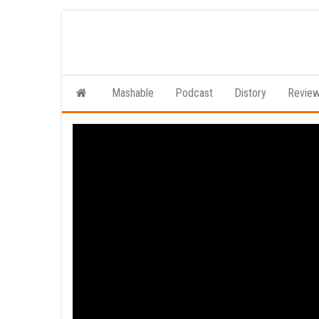
Ga
naar
de
inhoud
Mashable
Podcast
Distory
Revie