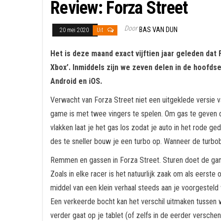
Review: Forza Street
Door
BAS VAN DUN
20 mei 2020
Uit
Het is deze maand exact vijftien jaar geleden da
Xbox’. Inmiddels zijn we zeven delen in de hoofdse
Android en iOS.
Verwacht van Forza Street niet een uitgeklede versie v
game is met twee vingers te spelen. Om gas te geven dr
vlakken laat je het gas los zodat je auto in het rode g
des te sneller bouw je een turbo op. Wanneer de turboba
Remmen en gassen in Forza Street. Sturen doet de game
Zoals in elke racer is het natuurlijk zaak om als eers
middel van een klein verhaal steeds aan je voorgestel
Een verkeerde bocht kan het verschil uitmaken tussen w
verder gaat op je tablet (of zelfs in de eerder versch