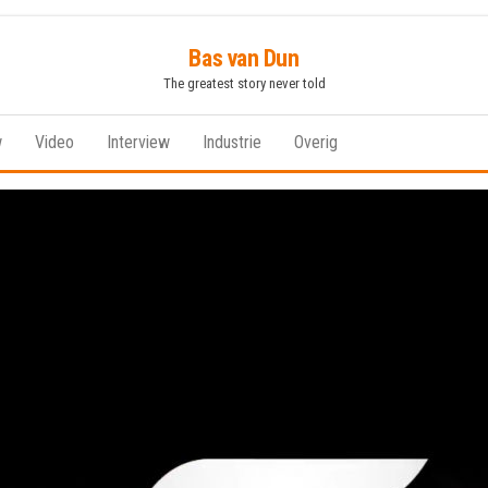
Bas van Dun
The greatest story never told
w
Video
Interview
Industrie
Overig