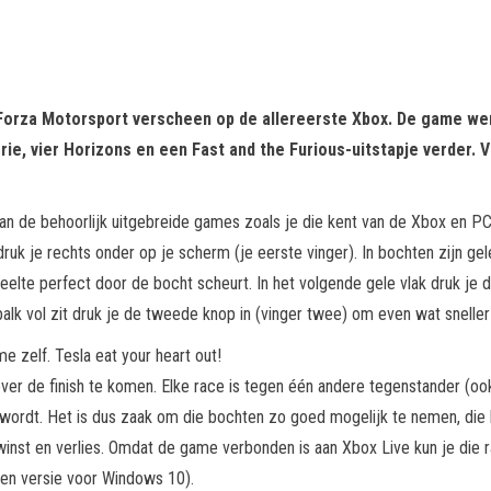
t Forza Motorsport verscheen op de allereerste Xbox. De game wer
rie, vier Horizons en een Fast and the Furious-uitstapje verder. 
an de behoorlijk uitgebreide games zoals je die kent van de Xbox en PC
uk je rechts onder op je scherm (je eerste vinger). In bochten zijn gel
edeelte perfect door de bocht scheurt. In het volgende gele vlak druk je
lk vol zit druk je de tweede knop in (vinger twee) om even wat sneller 
 zelf. Tesla eat your heart out!
te over de finish te komen. Elke race is tegen één andere tegenstander 
d wordt. Het is dus zaak om die bochten zo goed mogelijk te nemen, die
inst en verlies. Omdat de game verbonden is aan Xbox Live kun je die r
enen versie voor Windows 10).