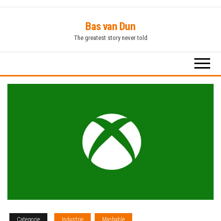
Ga
Bas van Dun
naar
The greatest story never told
de
inhoud
Categorie
Industrie
Mashable