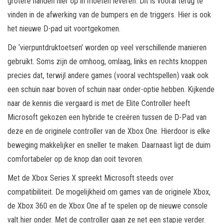
grotere handen hier op in moeten leveren. Dit is vooral terug te
vinden in de afwerking van de bumpers en de triggers. Hier is ook
het nieuwe D-pad uit voortgekomen.
De ‘vierpuntdruktoetsen’ worden op veel verschillende manieren
gebruikt. Soms zijn de omhoog, omlaag, links en rechts knoppen
precies dat, terwijl andere games (vooral vechtspellen) vaak ook
een schuin naar boven of schuin naar onder-optie hebben. Kijkende
naar de kennis die vergaard is met de Elite Controller heeft
Microsoft gekozen een hybride te creëren tussen de D-Pad van
deze en de originele controller van de Xbox One. Hierdoor is elke
beweging makkelijker en sneller te maken. Daarnaast ligt de duim
comfortabeler op de knop dan ooit tevoren.
Met de Xbox Series X spreekt Microsoft steeds over
compatibiliteit. De mogelijkheid om games van de originele Xbox,
de Xbox 360 en de Xbox One af te spelen op de nieuwe console
valt hier onder. Met de controller gaan ze net een stapje verder.