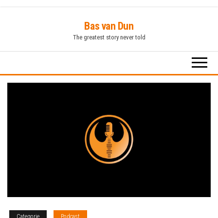
Ga
Bas van Dun
naar
The greatest story never told
de
inhoud
Categorie
Podcast