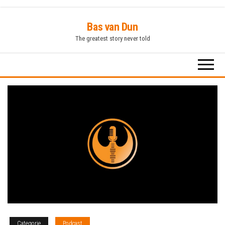
Ga
Bas van Dun
naar
The greatest story never told
de
inhoud
Categorie
Podcast