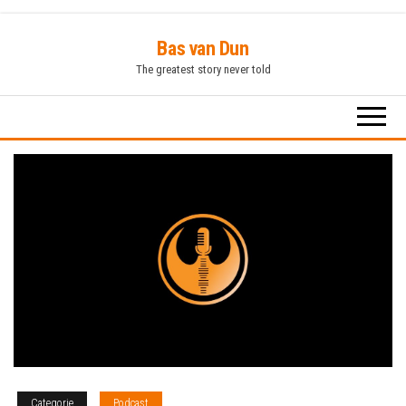
Ga
Bas van Dun
naar
The greatest story never told
de
inhoud
Categorie
Podcast