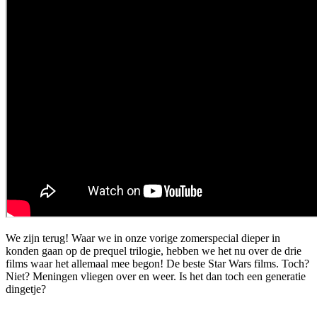
We zijn terug! Waar we in onze vorige zomerspecial dieper in
konden gaan op de prequel trilogie, hebben we het nu over de drie
films waar het allemaal mee begon! De beste Star Wars films. Toch?
Niet? Meningen vliegen over en weer. Is het dan toch een generatie
dingetje?