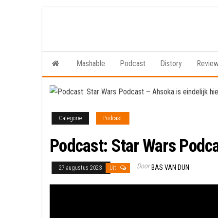
Ga
naar
de
inhoud
Mashable
Podcast
Distory
Revie
Categorie
Podcast
Podcast: Star Wars Podcas
Door
BAS VAN DUN
27 augustus 2023
Uit