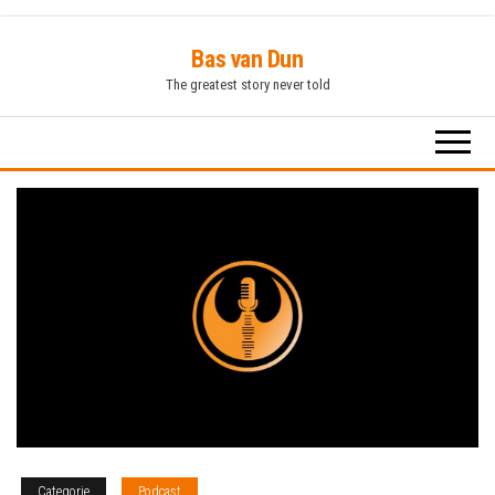
Ga
Bas van Dun
naar
The greatest story never told
de
inhoud
Categorie
Podcast