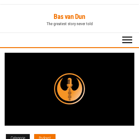
Ga
Bas van Dun
naar
The greatest story never told
de
inhoud
Categorie
Podcast