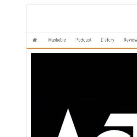
Ga
naar
de
inhoud
Mashable
Podcast
Distory
Revie