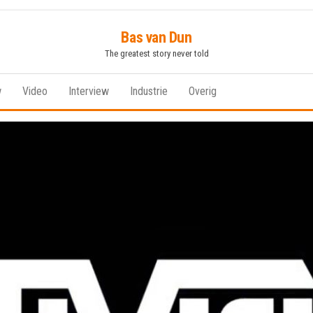
Bas van Dun
The greatest story never told
w
Video
Interview
Industrie
Overig