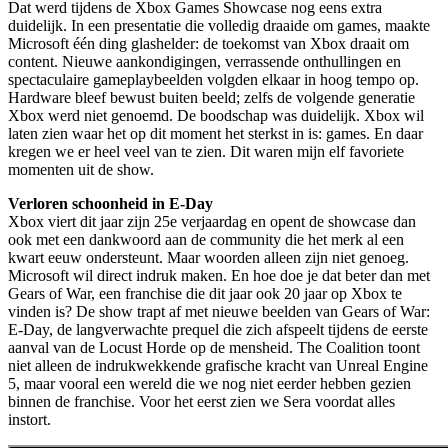
Dat werd tijdens de Xbox Games Showcase nog eens extra
duidelijk. In een presentatie die volledig draaide om games, maakte
Microsoft één ding glashelder: de toekomst van Xbox draait om
content. Nieuwe aankondigingen, verrassende onthullingen en
spectaculaire gameplaybeelden volgden elkaar in hoog tempo op.
Hardware bleef bewust buiten beeld; zelfs de volgende generatie
Xbox werd niet genoemd. De boodschap was duidelijk. Xbox wil
laten zien waar het op dit moment het sterkst in is: games. En daar
kregen we er heel veel van te zien. Dit waren mijn elf favoriete
momenten uit de show.
Verloren schoonheid in E-Day
Xbox viert dit jaar zijn 25e verjaardag en opent de showcase dan
ook met een dankwoord aan de community die het merk al een
kwart eeuw ondersteunt. Maar woorden alleen zijn niet genoeg.
Microsoft wil direct indruk maken. En hoe doe je dat beter dan met
Gears of War, een franchise die dit jaar ook 20 jaar op Xbox te
vinden is? De show trapt af met nieuwe beelden van Gears of War:
E-Day, de langverwachte prequel die zich afspeelt tijdens de eerste
aanval van de Locust Horde op de mensheid. The Coalition toont
niet alleen de indrukwekkende grafische kracht van Unreal Engine
5, maar vooral een wereld die we nog niet eerder hebben gezien
binnen de franchise. Voor het eerst zien we Sera voordat alles
instort.