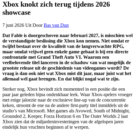
Xbox knokt zich terug tijdens 2026
showcase
7 juni 2026
Uit
Door
Bas van Dun
Dat Fable is doorgeschoven naar februari 2027, is misschien wel
de verstandigste beslissing die Xbox kon nemen. Niet omdat er
twijfel bestaat over de kwaliteit van de langverwachte RPG,
maar omdat vrijwel geen enkele game gebaat is bij een directe
confrontatie met Grand Theft Auto VI. Waarom een
veelbelovende titel lanceren in de schaduw van wat mogelijk de
grootste release uit de geschiedenis van videogames wordt? De
vraag is dan ook niet wat Xbox mist dit jaar, maar juist wat het
allemaal wél gaat brengen. En dat blijkt nogal wat te zijn.
Sterker nog, Xbox bevindt zich momenteel in een positie die een
paar jaar geleden bijna ondenkbaar leek. Waar Xbox-spelers vroeger
met enige jaloezie naar de exclusieve line-up van de concurrentie
keken, stroomt de ene na de andere first-party titel inmiddels uit de
studio’s van Microsoft. Met games als Avowed, South of Midnight,
Grounded 2, Keeper, Forza Horizon 6 en The Outer Worlds 2 laat
Xbox zien dat de miljardeninvesteringen van de afgelopen jaren
eindelijk hun vruchten beginnen af te werpen.