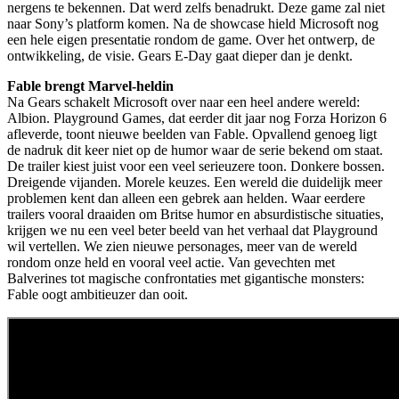
nergens te bekennen. Dat werd zelfs benadrukt. Deze game zal niet
naar Sony’s platform komen. Na de showcase hield Microsoft nog
een hele eigen presentatie rondom de game. Over het ontwerp, de
ontwikkeling, de visie. Gears E-Day gaat dieper dan je denkt.
Fable brengt Marvel-heldin
Na Gears schakelt Microsoft over naar een heel andere wereld:
Albion. Playground Games, dat eerder dit jaar nog Forza Horizon 6
afleverde, toont nieuwe beelden van Fable. Opvallend genoeg ligt
de nadruk dit keer niet op de humor waar de serie bekend om staat.
De trailer kiest juist voor een veel serieuzere toon. Donkere bossen.
Dreigende vijanden. Morele keuzes. Een wereld die duidelijk meer
problemen kent dan alleen een gebrek aan helden. Waar eerdere
trailers vooral draaiden om Britse humor en absurdistische situaties,
krijgen we nu een veel beter beeld van het verhaal dat Playground
wil vertellen. We zien nieuwe personages, meer van de wereld
rondom onze held en vooral veel actie. Van gevechten met
Balverines tot magische confrontaties met gigantische monsters:
Fable oogt ambitieuzer dan ooit.