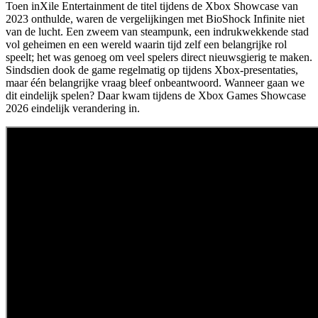
Toen inXile Entertainment de titel tijdens de Xbox Showcase van
2023 onthulde, waren de vergelijkingen met BioShock Infinite niet
van de lucht. Een zweem van steampunk, een indrukwekkende stad
vol geheimen en een wereld waarin tijd zelf een belangrijke rol
speelt; het was genoeg om veel spelers direct nieuwsgierig te maken.
Sindsdien dook de game regelmatig op tijdens Xbox-presentaties,
maar één belangrijke vraag bleef onbeantwoord. Wanneer gaan we
dit eindelijk spelen? Daar kwam tijdens de Xbox Games Showcase
2026 eindelijk verandering in.