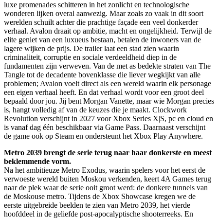
luxe promenades schitteren in het zonlicht en technologische
wonderen lijken overal aanwezig. Maar zoals zo vaak in dit soort
werelden schuilt achter die prachtige façade een veel donkerder
verhaal. Avalon draait op ambitie, macht en ongelijkheid. Terwijl de
elite geniet van een luxueus bestaan, betalen de inwoners van de
lagere wijken de prijs. De trailer laat een stad zien waarin
criminaliteit, corruptie en sociale verdeeldheid diep in de
fundamenten zijn verweven. Van de met as bedekte straten van The
Tangle tot de decadente bovenklasse die liever wegkijkt van alle
problemen; Avalon voelt direct als een wereld waarin elk personage
een eigen verhaal heeft. En dat verhaal wordt voor een groot deel
bepaald door jou. Jij bent Morgan Vanette, maar wie Morgan precies
is, hangt volledig af van de keuzes die je maakt. Clockwork
Revolution verschijnt in 2027 voor Xbox Series X|S, pc en cloud en
is vanaf dag één beschikbaar via Game Pass. Daarnaast verschijnt
de game ook op Steam en ondersteunt het Xbox Play Anywhere.
Metro 2039 brengt de serie terug naar haar donkerste en meest
beklemmende vorm.
Na het ambitieuze Metro Exodus, waarin spelers voor het eerst de
verwoeste wereld buiten Moskou verkenden, keert 4A Games terug
naar de plek waar de serie ooit groot werd: de donkere tunnels van
de Moskouse metro. Tijdens de Xbox Showcase kregen we de
eerste uitgebreide beelden te zien van Metro 2039, het vierde
hoofddeel in de geliefde post-apocalyptische shooterreeks. En