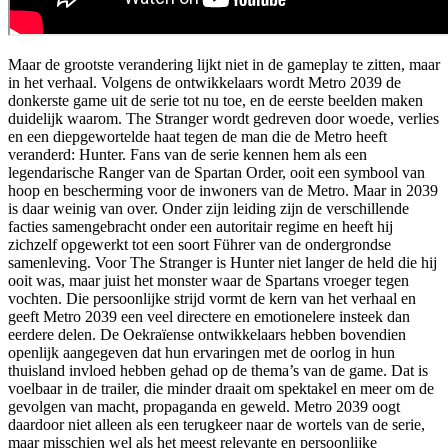
Maar de grootste verandering lijkt niet in de gameplay te zitten, maar
in het verhaal. Volgens de ontwikkelaars wordt Metro 2039 de
donkerste game uit de serie tot nu toe, en de eerste beelden maken
duidelijk waarom. The Stranger wordt gedreven door woede, verlies
en een diepgewortelde haat tegen de man die de Metro heeft
veranderd: Hunter. Fans van de serie kennen hem als een
legendarische Ranger van de Spartan Order, ooit een symbool van
hoop en bescherming voor de inwoners van de Metro. Maar in 2039
is daar weinig van over. Onder zijn leiding zijn de verschillende
facties samengebracht onder een autoritair regime en heeft hij
zichzelf opgewerkt tot een soort Führer van de ondergrondse
samenleving. Voor The Stranger is Hunter niet langer de held die hij
ooit was, maar juist het monster waar de Spartans vroeger tegen
vochten. Die persoonlijke strijd vormt de kern van het verhaal en
geeft Metro 2039 een veel directere en emotionelere insteek dan
eerdere delen. De Oekraïense ontwikkelaars hebben bovendien
openlijk aangegeven dat hun ervaringen met de oorlog in hun
thuisland invloed hebben gehad op de thema’s van de game. Dat is
voelbaar in de trailer, die minder draait om spektakel en meer om de
gevolgen van macht, propaganda en geweld. Metro 2039 oogt
daardoor niet alleen als een terugkeer naar de wortels van de serie,
maar misschien wel als het meest relevante en persoonlijke