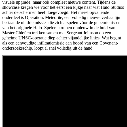
visuele upgrade, maar ook compleet nieuwe content. Tijdens de
showcase kregen we voor het eerst een kijkje naar wat Halo Studios
achter de schermen heeft toegevoegd. Het meest opvallende
onderdeel is Operation: Meteorite, een volledig nieuwe verhaallijn
bestaande uit drie missies die zich afspelen vóór de gebeurtenissen
van het originele Halo. Spelers kruipen opnieuw in de huid van
Master Chief en trekken samen met Sergeant Johnson op een
geheime UNSC-operatie diep achter vijandelijke linies. Wat begint
als een eenvoudige infiltratiemissie aan boord van een Covenant-
onderzoeksschip, loopt al snel volledig uit de hand.