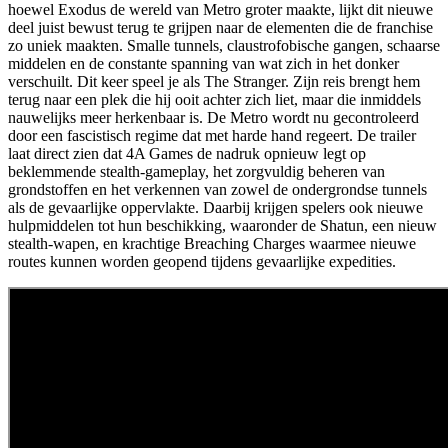
hoewel Exodus de wereld van Metro groter maakte, lijkt dit nieuwe
deel juist bewust terug te grijpen naar de elementen die de franchise
zo uniek maakten. Smalle tunnels, claustrofobische gangen, schaarse
middelen en de constante spanning van wat zich in het donker
verschuilt. Dit keer speel je als The Stranger. Zijn reis brengt hem
terug naar een plek die hij ooit achter zich liet, maar die inmiddels
nauwelijks meer herkenbaar is. De Metro wordt nu gecontroleerd
door een fascistisch regime dat met harde hand regeert. De trailer
laat direct zien dat 4A Games de nadruk opnieuw legt op
beklemmende stealth-gameplay, het zorgvuldig beheren van
grondstoffen en het verkennen van zowel de ondergrondse tunnels
als de gevaarlijke oppervlakte. Daarbij krijgen spelers ook nieuwe
hulpmiddelen tot hun beschikking, waaronder de Shatun, een nieuw
stealth-wapen, en krachtige Breaching Charges waarmee nieuwe
routes kunnen worden geopend tijdens gevaarlijke expedities.