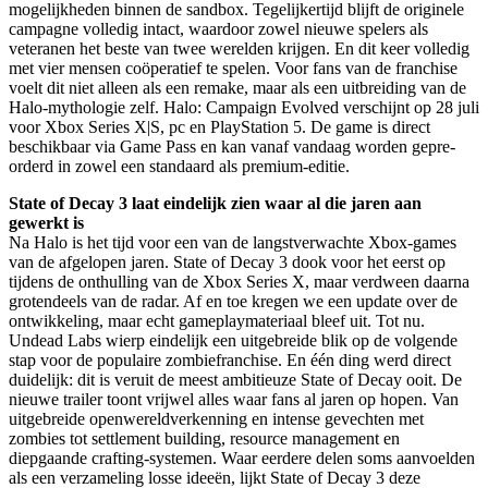
mogelijkheden binnen de sandbox. Tegelijkertijd blijft de originele
campagne volledig intact, waardoor zowel nieuwe spelers als
veteranen het beste van twee werelden krijgen. En dit keer volledig
met vier mensen coöperatief te spelen. Voor fans van de franchise
voelt dit niet alleen als een remake, maar als een uitbreiding van de
Halo-mythologie zelf. Halo: Campaign Evolved verschijnt op 28 juli
voor Xbox Series X|S, pc en PlayStation 5. De game is direct
beschikbaar via Game Pass en kan vanaf vandaag worden gepre-
orderd in zowel een standaard als premium-editie.
State of Decay 3 laat eindelijk zien waar al die jaren aan
gewerkt is
Na Halo is het tijd voor een van de langstverwachte Xbox-games
van de afgelopen jaren. State of Decay 3 dook voor het eerst op
tijdens de onthulling van de Xbox Series X, maar verdween daarna
grotendeels van de radar. Af en toe kregen we een update over de
ontwikkeling, maar echt gameplaymateriaal bleef uit. Tot nu.
Undead Labs wierp eindelijk een uitgebreide blik op de volgende
stap voor de populaire zombiefranchise. En één ding werd direct
duidelijk: dit is veruit de meest ambitieuze State of Decay ooit. De
nieuwe trailer toont vrijwel alles waar fans al jaren op hopen. Van
uitgebreide openwereldverkenning en intense gevechten met
zombies tot settlement building, resource management en
diepgaande crafting-systemen. Waar eerdere delen soms aanvoelden
als een verzameling losse ideeën, lijkt State of Decay 3 deze