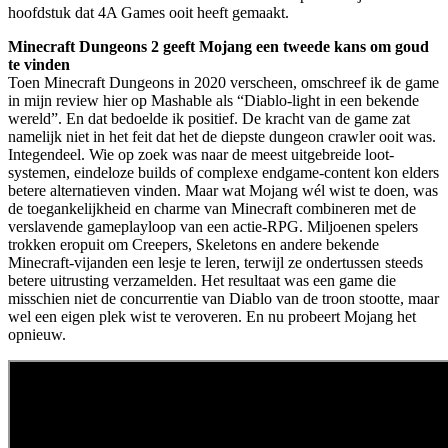
hoofdstuk dat 4A Games ooit heeft gemaakt.
Minecraft Dungeons 2 geeft Mojang een tweede kans om goud
te vinden
Toen Minecraft Dungeons in 2020 verscheen, omschreef ik de game
in mijn review hier op Mashable als “Diablo-light in een bekende
wereld”. En dat bedoelde ik positief. De kracht van de game zat
namelijk niet in het feit dat het de diepste dungeon crawler ooit was.
Integendeel. Wie op zoek was naar de meest uitgebreide loot-
systemen, eindeloze builds of complexe endgame-content kon elders
betere alternatieven vinden. Maar wat Mojang wél wist te doen, was
de toegankelijkheid en charme van Minecraft combineren met de
verslavende gameplayloop van een actie-RPG. Miljoenen spelers
trokken eropuit om Creepers, Skeletons en andere bekende
Minecraft-vijanden een lesje te leren, terwijl ze ondertussen steeds
betere uitrusting verzamelden. Het resultaat was een game die
misschien niet de concurrentie van Diablo van de troon stootte, maar
wel een eigen plek wist te veroveren. En nu probeert Mojang het
opnieuw.