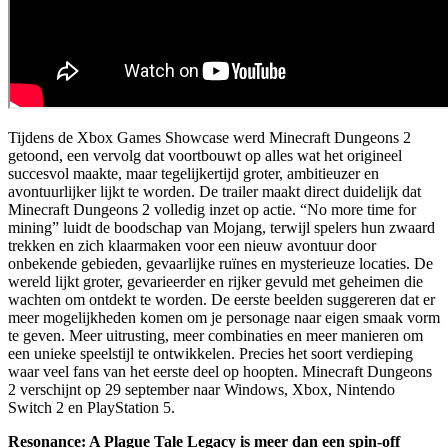
Tijdens de Xbox Games Showcase werd Minecraft Dungeons 2
getoond, een vervolg dat voortbouwt op alles wat het origineel
succesvol maakte, maar tegelijkertijd groter, ambitieuzer en
avontuurlijker lijkt te worden. De trailer maakt direct duidelijk dat
Minecraft Dungeons 2 volledig inzet op actie. “No more time for
mining” luidt de boodschap van Mojang, terwijl spelers hun zwaard
trekken en zich klaarmaken voor een nieuw avontuur door
onbekende gebieden, gevaarlijke ruïnes en mysterieuze locaties. De
wereld lijkt groter, gevarieerder en rijker gevuld met geheimen die
wachten om ontdekt te worden. De eerste beelden suggereren dat er
meer mogelijkheden komen om je personage naar eigen smaak vorm
te geven. Meer uitrusting, meer combinaties en meer manieren om
een unieke speelstijl te ontwikkelen. Precies het soort verdieping
waar veel fans van het eerste deel op hoopten. Minecraft Dungeons
2 verschijnt op 29 september naar Windows, Xbox, Nintendo
Switch 2 en PlayStation 5.
Resonance: A Plague Tale Legacy is meer dan een spin-off