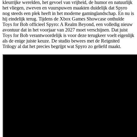
kleurrijke werelden, het gevoel van vrijheid, de humor en natuurlijk
het vliegen, zweven en vuurspuwen maakten duidelijk dat Spyro
nog steeds een plek heeft in het moderne gaminglandschap. En nu is
hij eindelijk terug. Tijdens de Xbox Games Showcase onthulde
Toys for Bob officieel Spyro: A Realm Beyond, een volledig nieuw
avontuur dat in het voorjaar van 2027 moet verschijnen. Dat juist
Toys for Bob verantwoordelijk is voor deze terugkeer voelt eigenlijk
als de enige juiste keuze. De studio bewees met de Reignited
Trilogy al dat het precies begrijpt wat Spyro zo geliefd maakt.