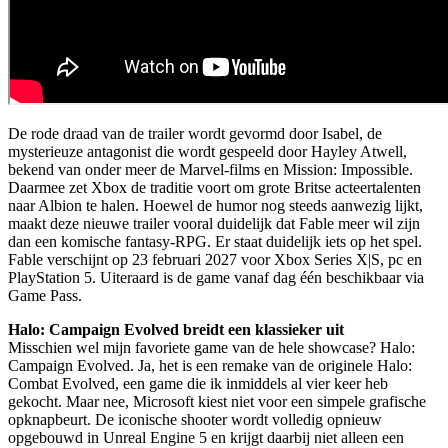
De rode draad van de trailer wordt gevormd door Isabel, de
mysterieuze antagonist die wordt gespeeld door Hayley Atwell,
bekend van onder meer de Marvel-films en Mission: Impossible.
Daarmee zet Xbox de traditie voort om grote Britse acteertalenten
naar Albion te halen. Hoewel de humor nog steeds aanwezig lijkt,
maakt deze nieuwe trailer vooral duidelijk dat Fable meer wil zijn
dan een komische fantasy-RPG. Er staat duidelijk iets op het spel.
Fable verschijnt op 23 februari 2027 voor Xbox Series X|S, pc en
PlayStation 5. Uiteraard is de game vanaf dag één beschikbaar via
Game Pass.
Halo: Campaign Evolved breidt een klassieker uit
Misschien wel mijn favoriete game van de hele showcase? Halo:
Campaign Evolved. Ja, het is een remake van de originele Halo:
Combat Evolved, een game die ik inmiddels al vier keer heb
gekocht. Maar nee, Microsoft kiest niet voor een simpele grafische
opknapbeurt. De iconische shooter wordt volledig opnieuw
opgebouwd in Unreal Engine 5 en krijgt daarbij niet alleen een