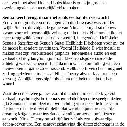
eerst voelt het alsof Undead Labs klaar is om zijn grootste
overlevingsfantasie werkelijkheid te maken.
Senua keert terug, maar niet zoals we hadden verwacht
Een van de grootste verrassingen van de showcase was zonder
twijfel Senua, de volgende game van Ninja Theory. Dat nieuws
kwam voor mij persoonlijk volledig uit het niets. Niet omdat ik niet
meer terug wilde keren naar deze wereld, integendeel. Hellblade:
Senua’s Sacrifice en Senua’s Saga: Hellblade II behoren voor mij tot
de meest bijzondere ervaringen. Vooral Hellblade II wist indruk te
maken met zijn verbluffende graphics, fenomenale audio en een
verhaal dat nog lang in mijn hoofd bleef rondspoken nadat de
aftiteling was verschenen. Juist daarom was de onthulling van een
nieuwe Senua-game zo verrassend. Hellblade II verscheen nog niet
zo lang geleden en toch staat Ninja Theory alweer klaar met een
vervolg. Al blijkt “vervolg” misschien niet helemaal het juiste
woord.
Waar de eerste twee games vooral draaiden om een sterk geleid
verhaal, psychologische thema’s en relatief beperkte speelgebieden,
lijkt Senua een compleet nieuwe richting voor de serie in te slaan.
De trailer maakte direct duidelijk dat we niet opnieuw dezelfde
ervaring krijgen, maar iets dat aanzienlijk groter en ambitieuzer
aanvoelt. Ninja Theory omschrijft het zelf als een volwaardige
action-adventure. Een genreverschuiving die direct zichtbaar is in de