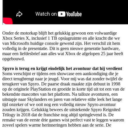
Onder de motorkap blijft het gelukkig gewoon een volwaardige
Xbox Series X, inclusief 1 TB opslagruimte en alle kracht die we
van Microsofts huidige console gewend zijn. Het verschil zit hem
volledig in de presentatie. Dit is geen nieuwe generatie hardware,
maar een liefdesbrief aan alles wat Xbox de afgelopen 25 jaar heeft
opgebouwd.
Spyro is terug en krijgt eindelijk het avontuur dat hij verdient
Soms verschijnt er tijdens een showcase een aankondiging die je
direct terugbrengt naar je jeugd. Voor mij was dat zonder twijfel de
terugkeer van Spyro. De paarse draak maakte zijn debuut in 1998
op de originele PlayStation en groeide in korte tijd uit tot een van de
bekendste mascottes van het platform. Na talloze avonturen, een
uitstapje naar Skylanders en jaren van relatieve stilte leek het lange
tijd onzeker of we ooit nog een volledig nieuw Spyro-avontuur
zouden krijgen. Gelukkig bewees de uitstekende Spyro Reignited
Trilogy in 2018 dat de franchise nog altijd springlevend is. De
remake van de eerste drie games wist perfect vast te leggen waarom
zoveel spelers warme herinneringen hebben aan de serie. De