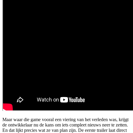
Maar waar die game vooral een viering van het verleden was, krijgt
de ontwikkelaar nu de kans om iets compleet nieuws neer te zetten.
En dat lijkt precies wat ze van plan zijn. De eerste trailer laat direct