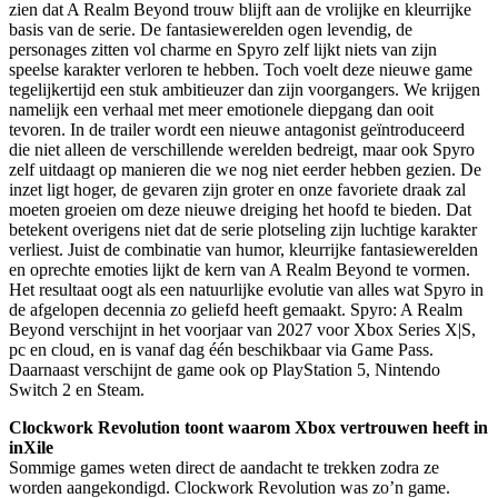
zien dat A Realm Beyond trouw blijft aan de vrolijke en kleurrijke
basis van de serie. De fantasiewerelden ogen levendig, de
personages zitten vol charme en Spyro zelf lijkt niets van zijn
speelse karakter verloren te hebben. Toch voelt deze nieuwe game
tegelijkertijd een stuk ambitieuzer dan zijn voorgangers. We krijgen
namelijk een verhaal met meer emotionele diepgang dan ooit
tevoren. In de trailer wordt een nieuwe antagonist geïntroduceerd
die niet alleen de verschillende werelden bedreigt, maar ook Spyro
zelf uitdaagt op manieren die we nog niet eerder hebben gezien. De
inzet ligt hoger, de gevaren zijn groter en onze favoriete draak zal
moeten groeien om deze nieuwe dreiging het hoofd te bieden. Dat
betekent overigens niet dat de serie plotseling zijn luchtige karakter
verliest. Juist de combinatie van humor, kleurrijke fantasiewerelden
en oprechte emoties lijkt de kern van A Realm Beyond te vormen.
Het resultaat oogt als een natuurlijke evolutie van alles wat Spyro in
de afgelopen decennia zo geliefd heeft gemaakt. Spyro: A Realm
Beyond verschijnt in het voorjaar van 2027 voor Xbox Series X|S,
pc en cloud, en is vanaf dag één beschikbaar via Game Pass.
Daarnaast verschijnt de game ook op PlayStation 5, Nintendo
Switch 2 en Steam.
Clockwork Revolution toont waarom Xbox vertrouwen heeft in
inXile
Sommige games weten direct de aandacht te trekken zodra ze
worden aangekondigd. Clockwork Revolution was zo’n game.