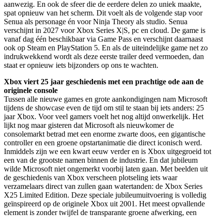
aanwezig. En ook de sfeer die de eerdere delen zo uniek maakte,
spat opnieuw van het scherm. Dit voelt als de volgende stap voor
Senua als personage én voor Ninja Theory als studio. Senua
verschijnt in 2027 voor Xbox Series X|S, pc en cloud. De game is
vanaf dag één beschikbaar via Game Pass en verschijnt daarnaast
ook op Steam en PlayStation 5. En als de uiteindelijke game net zo
indrukwekkend wordt als deze eerste trailer deed vermoeden, dan
staat er opnieuw iets bijzonders op ons te wachten.
Xbox viert 25 jaar geschiedenis met een prachtige ode aan de
originele console
Tussen alle nieuwe games en grote aankondigingen nam Microsoft
tijdens de showcase even de tijd om stil te staan bij iets anders: 25
jaar Xbox. Voor veel gamers voelt het nog altijd onwerkelijk. Het
lijkt nog maar gisteren dat Microsoft als nieuwkomer de
consolemarkt betrad met een enorme zwarte doos, een gigantische
controller en een groene opstartanimatie die direct iconisch werd.
Inmiddels zijn we een kwart eeuw verder en is Xbox uitgegroeid tot
een van de grootste namen binnen de industrie. En dat jubileum
wilde Microsoft niet ongemerkt voorbij laten gaan. Met beelden uit
de geschiedenis van Xbox verscheen plotseling iets waar
verzamelaars direct van zullen gaan watertanden: de Xbox Series
X25 Limited Edition. Deze speciale jubileumuitvoering is volledig
geïnspireerd op de originele Xbox uit 2001. Het meest opvallende
element is zonder twijfel de transparante groene afwerking, een