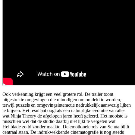
Ook verkenning krijgt een veel grotere rol. De trailer toont
uitgestrekte omgevingen die uitnodigen om ontdekt te worden,
terwijl puzzels en omgevingsinteractie nadrukkelijk aanwezig lijken
te blijven. Het resultaat oogt als een natuurlijke evolutie van alles
wat Ninja Theory de afgelopen jaren heeft geleerd. Het mooiste is
misschien wel dat de studio daarbij niet lijkt te vergeten wat
Hellblade zo bijzonder maakte. De emotionele reis van Senua blijft
centraal staan. De indrukwekkende cinematografie is nog steeds