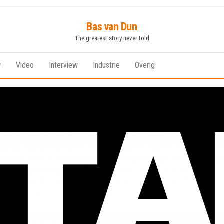
Bas van Dun
The greatest story never told
w
Video
Interview
Industrie
Overig