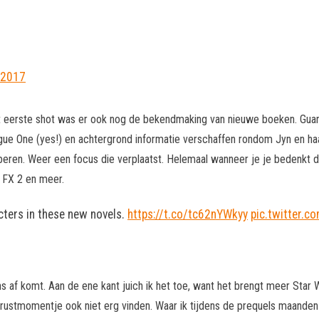
 2017
dat eerste shot was er ook nog de bekendmaking van nieuwe boeken. Guar
ue One (yes!) en achtergrond informatie verschaffen rondom Jyn en haar 
rberen. Weer een focus die verplaatst. Helemaal wanneer je je bedenkt
l FX 2 en meer.
cters in these new novels.
https://t.co/tc62nYWkyy
pic.twitter.c
 ons af komt. Aan de ene kant juich ik het toe, want het brengt meer Sta
ustmomentje ook niet erg vinden. Waar ik tijdens de prequels maanden me