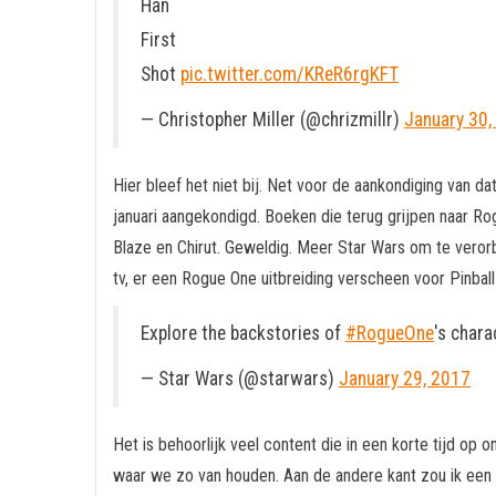
Han
First
Shot
pic.twitter.com/KReR6rgKFT
— Christopher Miller (@chrizmillr)
January 30,
Hier bleef het niet bij. Net voor de aankondiging van 
januari aangekondigd. Boeken die terug grijpen naar Rog
Blaze en Chirut. Geweldig. Meer Star Wars om te vero
tv, er een Rogue One uitbreiding verscheen voor Pinbal
Explore the backstories of
#RogueOne
's chara
— Star Wars (@starwars)
January 29, 2017
Het is behoorlijk veel content die in een korte tijd op
waar we zo van houden. Aan de andere kant zou ik een r