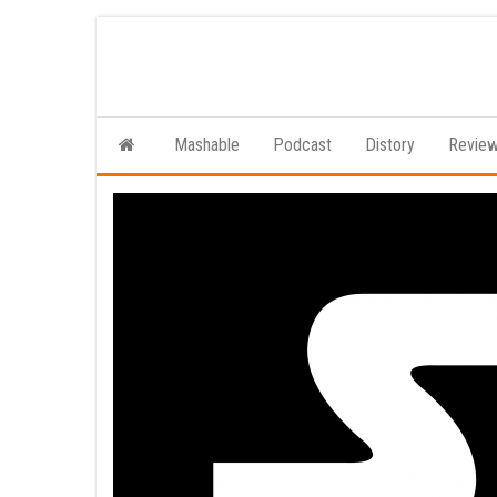
Ga
naar
de
inhoud
Mashable
Podcast
Distory
Revie