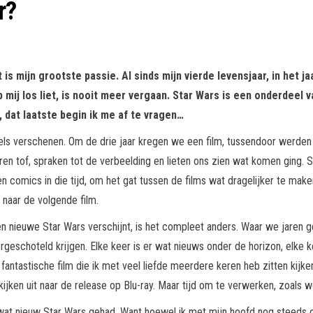
r?
 is mijn grootste passie. Al sinds mijn vierde levensjaar, in het 
p mij los liet, is nooit meer vergaan. Star Wars is een onderdeel 
 dat laatste begin ik me af te vragen…
quels verschenen. Om de drie jaar kregen we een film, tussendoor werd
n tof, spraken tot de verbeelding en lieten ons zien wat komen ging.
 comics in die tijd, om het gat tussen de films wat dragelijker te make
 naar de volgende film.
een nieuwe Star Wars verschijnt, is het compleet anders. Waar we jaren 
rgeschoteld krijgen. Elke keer is er wat nieuws onder de horizon, elke
ntastische film die ik met veel liefde meerdere keren heb zitten kijk
en uit naar de release op Blu-ray. Maar tijd om te verwerken, zoals we
 wat nieuw Star Wars gehad. Want hoewel ik met mijn hoofd nog steeds op