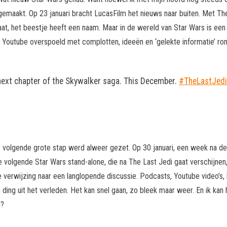
gemaakt. Op 23 januari bracht LucasFilm het nieuws naar buiten. Met The
t, het beestje heeft een naam. Maar in de wereld van Star Wars is ee
rd Youtube overspoeld met complotten, ideeën en ‘gelekte informatie’ r
 next chapter of the Skywalker saga. This December.
#TheLastJedi
de volgende grote stap werd alweer gezet. Op 30 januari, een week na d
 volgende Star Wars stand-alone, die na The Last Jedi gaat verschijnen, i
ge verwijzing naar een langlopende discussie. Podcasts, Youtube video’s
 ding uit het verleden. Het kan snel gaan, zo bleek maar weer. En ik k
l?