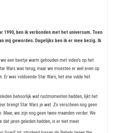
jaar 1990, ben ik verbonden met het universum. Toen
van mij geworden. Dagelijks ben ik er mee bezig. Ik
en we een beetje warm gehouden met video’s op het
 Star Wars was terug, maar we moesten er wel even op
n. Er was voldoende Star Wars, het ene vulde het
geleden behoorlijk wat rustmomenten hadden, lijkt het
 keer brengt Star Wars je wat. Zo verscheen nog geen
en. Maar, we zijn nog geen twee maanden verder. We
 dat jaren geleden hadden, is er niet meer.
 Scarif zit, strijdend tussen de Rebels tegen the