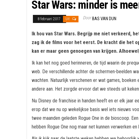
Star Wars: minder is mee
Door
BAS VAN DUN
8 februari 2017
Uit
Ik hou van Star Wars. Begrijp me niet verkeerd, het
zag ik de films voor het eerst. De kracht die het o
kan er maar geen genoegen van krijgen. Alhoewel,
Ik kan het nog goed herinneren, de tijd waarin de pre
web. De verschillende achter de schermen-beelden ware
wachten. Natuurlijk verschenen er wat games, boeken en
andere aan. Het zorgde ervoor dat we steeds uit keken
Nu Disney de franchise in handen heeft en er elk jaar 
erop dat we nu op wekelijkse basis wel iets nieuws voo
twee maanden geleden Rogue One in de bioscoop. Een fa
hebben Rogue One nog maar net kunnen verwerken en kijk
Als ik kijk naar de laatste weken hebben we behoorlijk