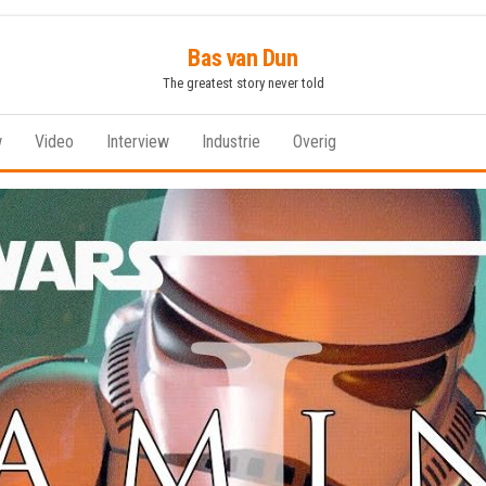
Bas van Dun
The greatest story never told
w
Video
Interview
Industrie
Overig