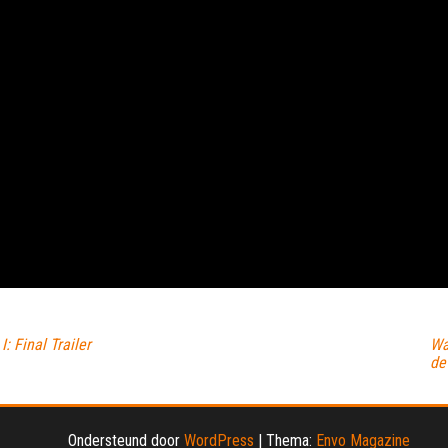
 Final Trailer
Wa
de
Ondersteund door
WordPress
|
Thema:
Envo Magazine