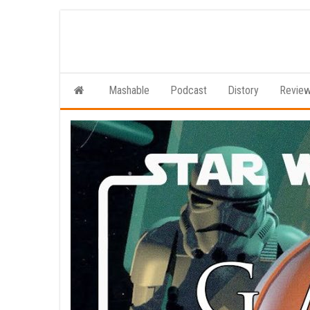
Ga
naar
de
inhoud
Mashable
Podcast
Distory
Revie