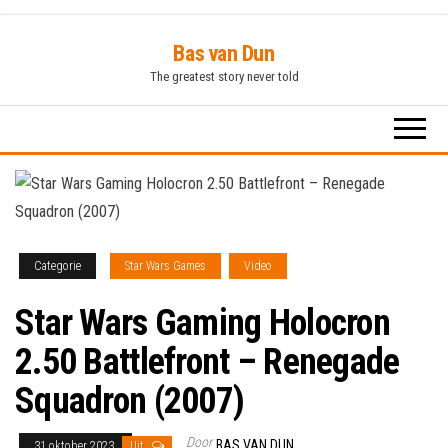
Ga
Bas van Dun
naar
The greatest story never told
de
inhoud
Categorie
Star Wars Games
Video
Star Wars Gaming Holocron
2.50 Battlefront – Renegade
Squadron (2007)
Door
BAS VAN DUN
31 oktober 2023
Uit