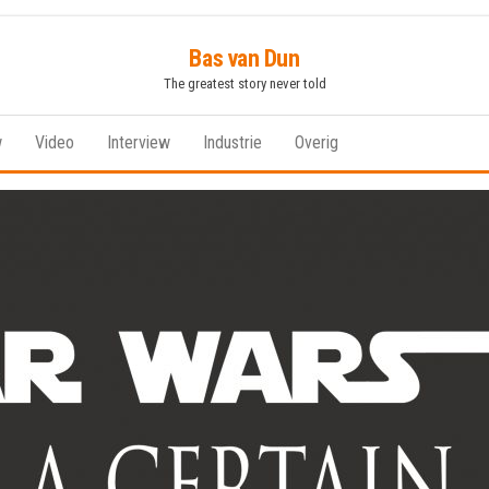
Bas van Dun
The greatest story never told
w
Video
Interview
Industrie
Overig