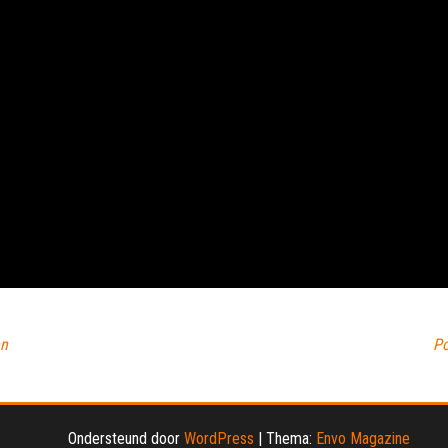
en
Po
Ondersteund door
WordPress
|
Thema:
Envo Magazine