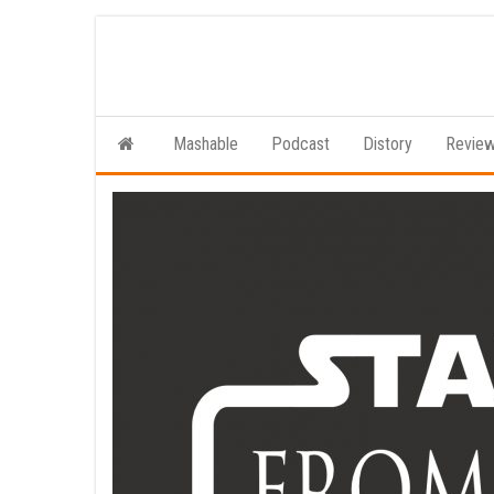
Ga
naar
de
inhoud
Mashable
Podcast
Distory
Revie