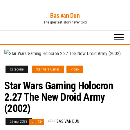
Ga
Bas van Dun
naar
The greatest story never told
de
inhoud
Categorie
Star Wars Games
Video
Star Wars Gaming Holocron
2.27 The New Droid Army
(2002)
Door
BAS VAN DUN
23 mei 2023
Uit