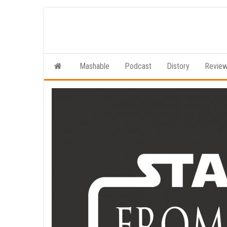
Ga
naar
de
inhoud
Mashable
Podcast
Distory
Revie