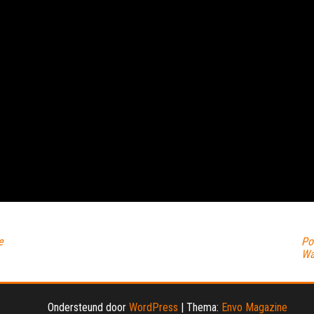
e
Po
Wa
Ondersteund door
WordPress
|
Thema:
Envo Magazine