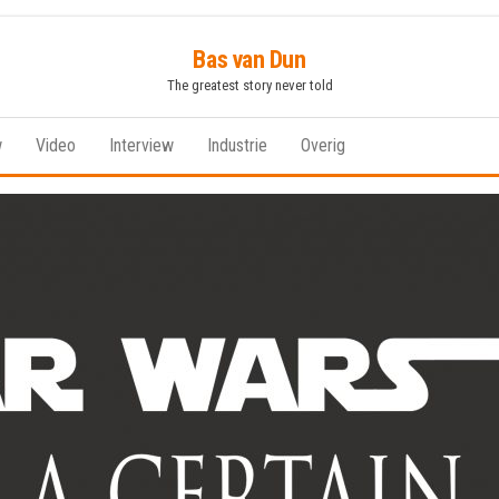
Bas van Dun
The greatest story never told
w
Video
Interview
Industrie
Overig