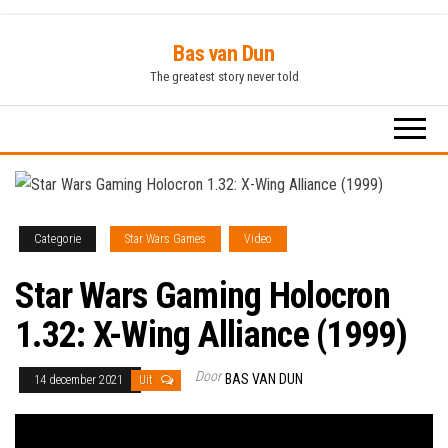
Ga
Bas van Dun
naar
The greatest story never told
de
inhoud
Categorie
Star Wars Games
Video
Star Wars Gaming Holocron
1.32: X-Wing Alliance (1999)
Door
BAS VAN DUN
14 december 2021
Uit