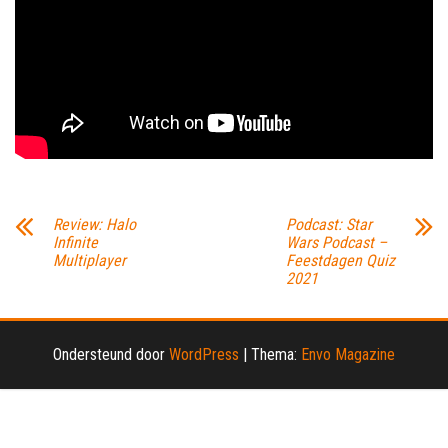
Review: Halo
Podcast: Star
Infinite
Wars Podcast –
Multiplayer
Feestdagen Quiz
2021
Ondersteund door
WordPress
|
Thema:
Envo Magazine