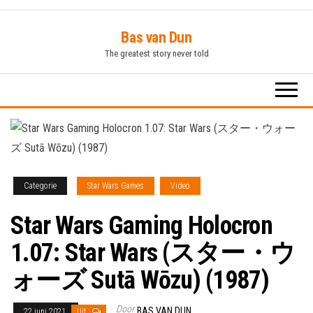
Ga
Bas van Dun
naar
The greatest story never told
de
inhoud
Categorie
Star Wars Games
Video
Star Wars Gaming Holocron
1.07: Star Wars (スター・ウ
ォーズ Sutā Wōzu) (1987)
Door
BAS VAN DUN
22 juni 2021
Uit