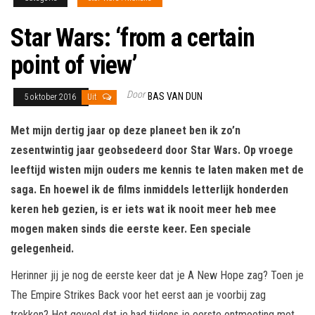
Star Wars: ‘from a certain
point of view’
Door
BAS VAN DUN
5 oktober 2016
Uit
Met mijn dertig jaar op deze planeet ben ik zo’n
zesentwintig jaar geobsedeerd door Star Wars. Op vroege
leeftijd wisten mijn ouders me kennis te laten maken met de
saga. En hoewel ik de films inmiddels letterlijk honderden
keren heb gezien, is er iets wat ik nooit meer heb mee
mogen maken sinds die eerste keer. Een speciale
gelegenheid.
Herinner jij je nog de eerste keer dat je A New Hope zag? Toen je
The Empire Strikes Back voor het eerst aan je voorbij zag
trekken? Het gevoel dat je had tijdens je eerste ontmoeting met