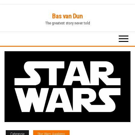
Ga
Bas van Dun
naar
The greatest story never told
de
inhoud
Categorie
Star Wars Awakens