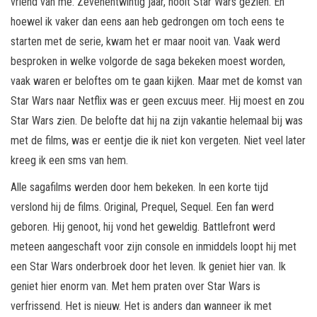
vriend van me. Zevenentwintig jaar, nooit Star Wars gezien. En
hoewel ik vaker dan eens aan heb gedrongen om toch eens te
starten met de serie, kwam het er maar nooit van. Vaak werd
besproken in welke volgorde de saga bekeken moest worden,
vaak waren er beloftes om te gaan kijken. Maar met de komst van
Star Wars naar Netflix was er geen excuus meer. Hij moest en zou
Star Wars zien. De belofte dat hij na zijn vakantie helemaal bij was
met de films, was er eentje die ik niet kon vergeten. Niet veel later
kreeg ik een sms van hem.
Alle sagafilms werden door hem bekeken. In een korte tijd
verslond hij de films. Original, Prequel, Sequel. Een fan werd
geboren. Hij genoot, hij vond het geweldig. Battlefront werd
meteen aangeschaft voor zijn console en inmiddels loopt hij met
een Star Wars onderbroek door het leven. Ik geniet hier van. Ik
geniet hier enorm van. Met hem praten over Star Wars is
verfrissend. Het is nieuw. Het is anders dan wanneer ik met