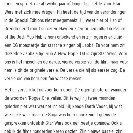
mensen spreek die al twintig jaar of langer hun liefde voor Star
Wars met zich mee dragen. Hij heeft de tijd van de veranderingen
in de Special Editions niet meegemaakt. Hij weet niet of Han of
Greedo eerst moet schieten. Hayden zit voor hem altijd in Return
of the Jedi. Yup Nub is hem onbekend en in zijn ogen is er altijd
een CG monstertje dat staat te zingen bij Jabba. En voor hem zit
diezelfde Jabba altijd al in A New Hope. Dit is zijn Star Wars. Voor
ons is het misschien de derde, vierde versie van de film, maar voor
hem is dit de originele versie. De versie die hij als eerste zag. De
versie die van hem een fan wist te maken.
Het universum ligt nu voor hem open. De ogen glinsteren wanneer
de woorden ‘Rogue One’ vallen. Dit terwijl hij twee maanden
geleden niet wist wat het inhield. Hij kende Darth Vader, hij wist
wie Luke was, maar de Saga was hem onbekend. Tijdens de
gesprekken ontdek ik Star Wars ook een beetje opnieuw. Ook al
heb ik de films honderden keren gezien. Zijn nieuwe passie, zijn