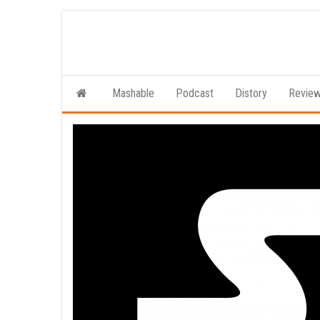
Ga
naar
de
inhoud
Mashable
Podcast
Distory
Revie