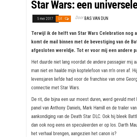
Star Wars: een universele
Door
BAS VAN DUN
5 mei 2017
Uit
Terwijl ik de helft van Star Wars Celebration nog a
komt de mail binnen met de bevestiging van de Battl
afgesloten wereldje. Tot er voor mij een andere p
Het duurde niet lang voordat de andere passagier mij aa
man niet en haalde mijn koptelefoon van m’n oren af. Hij
levensjaren liefde had voor de franchise van ome Geor
connectie met Star Wars.
De rit, die bijna een uur moest duren, werd gevuld met
panel van Anthony Daniels, Mark Hamill en de trailer va
aankondiging van de Death Star DLC. Ook hij bleek Battl
dan ook nog eens en speculeerden er op los. Darth M
het verhaal brengen, aangezien het canon is?