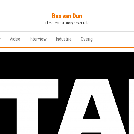
Bas van Dun
The greatest story never told
w
Video
Interview
Industrie
Overig