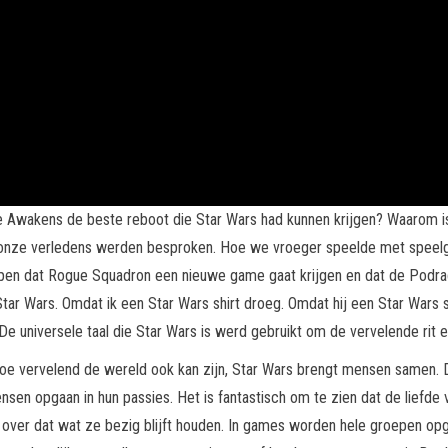
Awakens de beste reboot die Star Wars had kunnen krijgen? Waarom is 
 onze verledens werden besproken. Hoe we vroeger speelde met speel
open dat Rogue Squadron een nieuwe game gaat krijgen en dat de Podr
ar Wars. Omdat ik een Star Wars shirt droeg. Omdat hij een Star Wars sh
e universele taal die Star Wars is werd gebruikt om de vervelende rit e
gt. Hoe vervelend de wereld ook kan zijn, Star Wars brengt mensen samen.
en opgaan in hun passies. Het is fantastisch om te zien dat de liefde
ver dat wat ze bezig blijft houden. In games worden hele groepen opger