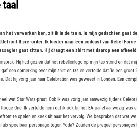
 taal
an het verwerken ben, zit ik in de trein. In mijn gedachten gaat d
efront II pre-order. Ik luister naar een podcast van Rebel Force R
assagier gaat zitten. Hij draagt een shirt met daarop een afbeeld
nsprak. Hij had gezien dat het rebellenlogo op mijn tas stond en dat mij
 gaf een opmerking over mijn shirt en tas en vertelde dat ‘ie een groot S
ge. Dat hij vorig jaar naar Celebration was geweest in Londen. Een com
 heel wat Star Wars-praat. Ook ik was vorig jaar aanwezig tijdens Cele
n Rogue One. Ik vertelde hem dat ik ook bij het EA-panel aanwezig was e
efront te spelen en keek uit naar het vervolg. We bespraken dat wat we z
aul als speelbaar personage tegen Yoda? Zouden de prequel personages