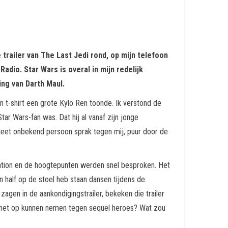
e trailer van The Last Jedi rond, op mijn telefoon
adio. Star Wars is overal in mijn redelijk
ing van Darth Maul.
n t-shirt een grote Kylo Ren toonde. Ik verstond de
tar Wars-fan was. Dat hij al vanaf zijn jonge
pleet onbekend persoon sprak tegen mij, puur door de
bration en de hoogtepunten werden snel besproken. Het
n half op de stoel heb staan dansen tijdens de
agen in de aankondigingstrailer, bekeken die trailer
 het op kunnen nemen tegen sequel heroes? Wat zou