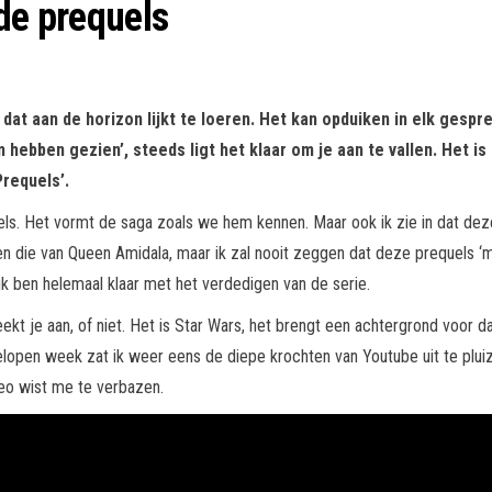
 de prequels
 dat aan de horizon lijkt te loeren. Het kan opduiken in elk gespr
m hebben gezien’, steeds ligt het klaar om je aan te vallen. Het
Prequels’.
els. Het vormt de saga zoals we hem kennen. Maar ook ik zie in dat deze 
n die van Queen Amidala, maar ik zal nooit zeggen dat deze prequels ‘m
k ben helemaal klaar met het verdedigen van de serie.
t je aan, of niet. Het is Star Wars, het brengt een achtergrond voor d
fgelopen week zat ik weer eens de diepe krochten van Youtube uit te plui
deo wist me te verbazen.