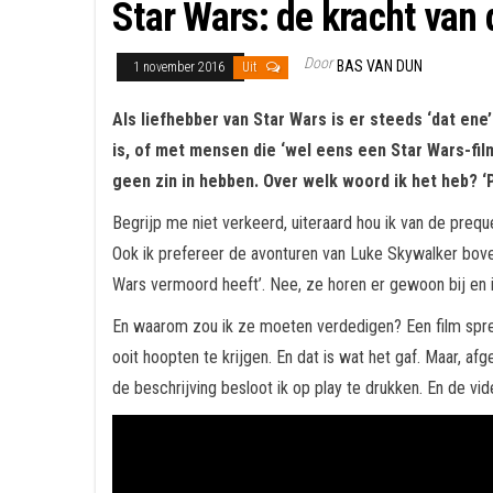
Star Wars: de kracht van
Door
BAS VAN DUN
1 november 2016
Uit
Als liefhebber van Star Wars is er steeds ‘dat ene’
is, of met mensen die ‘wel eens een Star Wars-fil
geen zin in hebben. Over welk woord ik het heb? ‘
Begrijp me niet verkeerd, uiteraard hou ik van de prequ
Ook ik prefereer de avonturen van Luke Skywalker bove
Wars vermoord heeft’. Nee, ze horen er gewoon bij en i
En waarom zou ik ze moeten verdedigen? Een film spreek
ooit hoopten te krijgen. En dat is wat het gaf. Maar, a
de beschrijving besloot ik op play te drukken. En de vi