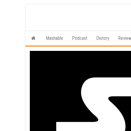
Ga
naar
de
inhoud
Mashable
Podcast
Distory
Revie