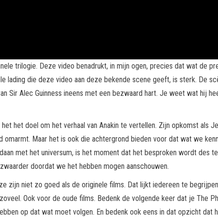
ginele trilogie. Deze video benadrukt, in mijn ogen, precies dat wat de
 lading die deze video aan deze bekende scene geeft, is sterk. De scèn
s van Sir Alec Guinness ineens met een bezwaard hart. Je weet wat hij 
et het doel om het verhaal van Anakin te vertellen. Zijn opkomst als Jedi
aad omarmt. Maar het is ook die achtergrond bieden voor dat wat we ken
an met het universum, is het moment dat het besproken wordt des te 
t zwaarder doordat we het hebben mogen aanschouwen.
e zijn niet zo goed als de originele films. Dat lijkt iedereen te begrijp
n zoveel. Ook voor de oude films. Bedenk de volgende keer dat je The 
 hebben op dat wat moet volgen. En bedenk ook eens in dat opzicht dat