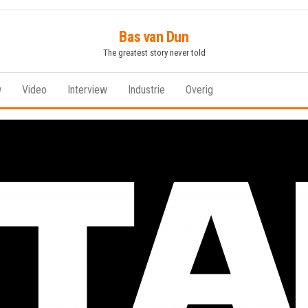
Bas van Dun
The greatest story never told
w
Video
Interview
Industrie
Overig