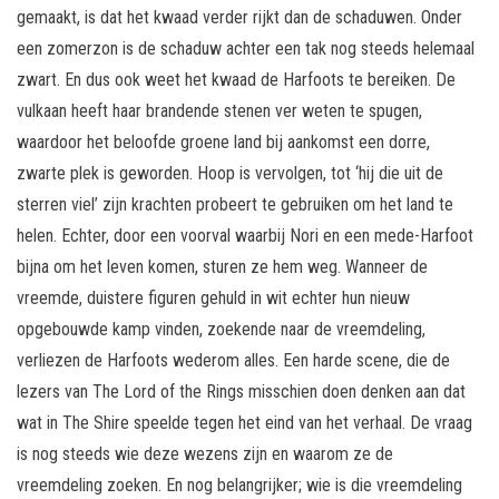
gemaakt, is dat het kwaad verder rijkt dan de schaduwen. Onder
een zomerzon is de schaduw achter een tak nog steeds helemaal
zwart. En dus ook weet het kwaad de Harfoots te bereiken. De
vulkaan heeft haar brandende stenen ver weten te spugen,
waardoor het beloofde groene land bij aankomst een dorre,
zwarte plek is geworden. Hoop is vervolgen, tot ‘hij die uit de
sterren viel’ zijn krachten probeert te gebruiken om het land te
helen. Echter, door een voorval waarbij Nori en een mede-Harfoot
bijna om het leven komen, sturen ze hem weg. Wanneer de
vreemde, duistere figuren gehuld in wit echter hun nieuw
opgebouwde kamp vinden, zoekende naar de vreemdeling,
verliezen de Harfoots wederom alles. Een harde scene, die de
lezers van The Lord of the Rings misschien doen denken aan dat
wat in The Shire speelde tegen het eind van het verhaal. De vraag
is nog steeds wie deze wezens zijn en waarom ze de
vreemdeling zoeken. En nog belangrijker; wie is die vreemdeling