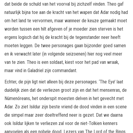
dat beide de schuld van het voorval bij zichzelf vinden. Theo gaf
natuurlijk bijna toe aan de kracht van het wapen dat Adar nodig had
om het land te vervormen, maar wanneer de keuze gemaakt moet
worden tussen een hilt afgeven of je moeder zien sterven is het
ergens logisch dat hij de kracht bij de tegenstander neer heeft
moeten leggen. De twee personages gaan bijzonder goed samen
en ik verwacht later (in volgende seizoenen) hier nog veel meer
van te zien. Theo is een soldaat, kiest voor het pad van wraak,
maar vind in Galadriel zijn commandant.
Echter, de pijn ligt niet alleen bij deze personages. ‘The Eye’ laat
duidelijk zien dat de verliezen groot zijn en dat het mensenras, de
Númenóreans, het onderspit moesten delven in het gevecht met
Adar. Zo ziet Isildur zijn beste vriend de dood vinden in een scene
die simpel maar zeer doeltreffend neer is gezet. Dat we daarna
ook Isildur lijken te verliezen zal voor de niet-Tolkien kenners
aanvoelen als een nobele dood. Lezers van The Lord of the Rings