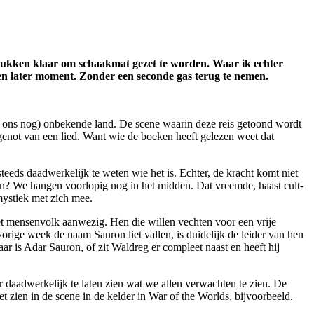
akstukken klaar om schaakmat gezet te worden. Waar ik echter
een later moment. Zonder een seconde gas terug te nemen.
oor ons nog) onbekende land. De scene waarin deze reis getoond wordt
 genot van een lied. Want wie de boeken heeft gelezen weet dat
steeds daadwerkelijk te weten wie het is. Echter, de kracht komt niet
jn? We hangen voorlopig nog in het midden. Dat vreemde, haast cult-
ystiek met zich mee.
et mensenvolk aanwezig. Hen die willen vechten voor een vrije
orige week de naam Sauron liet vallen, is duidelijk de leider van hen
r is Adar Sauron, of zit Waldreg er compleet naast en heeft hij
r daadwerkelijk te laten zien wat we allen verwachten te zien. De
et zien in de scene in de kelder in War of the Worlds, bijvoorbeeld.