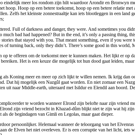
o eindelijk meer los rondom zijn hilt waardoor Arondir en Bronwyn mee
et hoop. Hoop op een betere toekomst, hoop op een betere relatie met 
allen. Zelfs het kleinste zonnestraaltje kan iets blootleggen in een la
s;
y mattered. Full of darkness and danger, they were. And sometimes you d
 much bad had happened? But in the end, it’s only a passing thing, t
e stories that stayed with you. That meant something, even if you were 
es of turning back, only they didn’t. There’s some good in this world, 
op te offeren om de toekomst mee te kunnen maken. Het lijkt er op dat ze
at bereiken. Het is een keuze die mogelijk tot hun dood gaat leiden, ma
g als Koning meer en meer op zich lijkt te willen nemen. Ik krijg dan o
kwaad. Dat hij mogelijk een Nazgûl gaat worden. En niet zomaar een Naz
en uit naar Middle-earth, uiteraard met Isildur en Elendil aan boord. D
gecompliceerder te worden wanneer Elrond zijn belofte naar zijn vriend
rond zijn vriend bezocht in Khazad-dûm blijkt niet te zijn wat hij zijn
it als de begindagen van Gimli en Legolas, maar gaat dieper.
 daardoor persoonlijker. Helemaal wanneer de teloorgang van het Elven
an de Elven het niet overleven. Er is een corruptie van het licht, iets