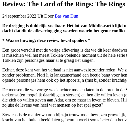
Review: The Lord of the Rings: The Rings 
24 september 2022
Uit
Door
Bas van Dun
De dreiging is duidelijk voelbaar. Het lot van Middle-earth lijk
dacht dat dit de aflevering ging worden waarin het grote conflic
* Waarschuwing: deze review bevat spoilers *
Een groot verschil met de vorige aflevering is dat we dit keer daadwe
is misschien wel het meest Tokien-voelende moment uit de hele serie t
Tolkien zijn personages maar al te graag liet zingen.
Echter, deze kant van het verhaal is niet aanwezig zonder reden. We zi
zonder problemen, Nori lijkt langzamerhand een beetje bang voor hem
ogende personages hem ook op het spoor zijn (met bijzonder krachti
De mensen die we vorige week achter moeten laten in de toren in de 
toekomst (en mogelijk daarbij gaan sterven) en hen die willen leven (
die zich op willen geven aan Adar, om zo maar in leven te bleven. Hij
zojuist de levens van heel wat mensen op het spel gezet?
Sowieso is de manier waarop hij zijn trouw moet bewijzen gruwelijk, 
kracht van het buiten beeld laten gebeuren werkt soms beter dan het vol