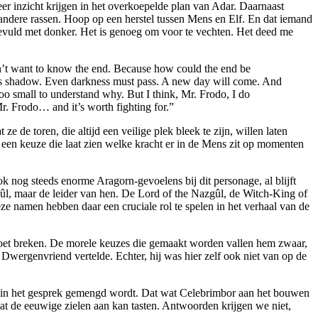
r inzicht krijgen in het overkoepelde plan van Adar. Daarnaast
andere rassen. Hoop op een herstel tussen Mens en Elf. En dat iemand
nd gevuld met donker. Het is genoeg om voor te vechten. Het deed me
idn’t want to know the end. Because how could the end be
his shadow. Even darkness must pass. A new day will come. And
too small to understand why. But I think, Mr. Frodo, I do
Mr. Frodo… and it’s worth fighting for.”
 de toren, die altijd een veilige plek bleek te zijn, willen laten
ar een keuze die laat zien welke kracht er in de Mens zit op momenten
ok nog steeds enorme Aragorn-gevoelens bij dit personage, al blijft
gûl, maar de leider van hen. De Lord of the Nazgûl, de Witch-King of
eze namen hebben daar een cruciale rol te spelen in het verhaal van de
 moet breken. De morele keuzes die gemaakt worden vallen hem zwaar,
 Dwergenvriend vertelde. Echter, hij was hier zelf ook niet van op de
ras in het gesprek gemengd wordt. Dat wat Celebrimbor aan het bouwen
 wat de eeuwige zielen aan kan tasten. Antwoorden krijgen we niet,