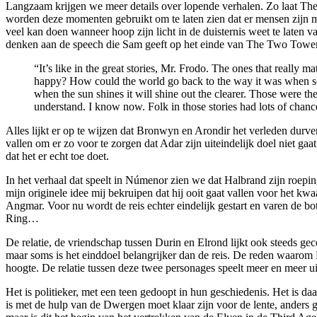
Langzaam krijgen we meer details over lopende verhalen. Zo laat The
worden deze momenten gebruikt om te laten zien dat er mensen zijn m
veel kan doen wanneer hoop zijn licht in de duisternis weet te laten v
denken aan de speech die Sam geeft op het einde van The Two Tower
“It’s like in the great stories, Mr. Frodo. The ones that reall
happy? How could the world go back to the way it was when so
when the sun shines it will shine out the clearer. Those were th
understand. I know now. Folk in those stories had lots of chanc
Alles lijkt er op te wijzen dat Bronwyn en Arondir het verleden durven 
vallen om er zo voor te zorgen dat Adar zijn uiteindelijk doel niet ga
dat het er echt toe doet.
In het verhaal dat speelt in Númenor zien we dat Halbrand zijn roepin
mijn originele idee mij bekruipen dat hij ooit gaat vallen voor het 
Angmar. Voor nu wordt de reis echter eindelijk gestart en varen de bot
Ring…
De relatie, de vriendschap tussen Durin en Elrond lijkt ook steeds 
maar soms is het einddoel belangrijker dan de reis. De reden waarom El
hoogte. De relatie tussen deze twee personages speelt meer en meer u
Het is politieker, met een teen gedoopt in hun geschiedenis. Het is
is met de hulp van de Dwergen moet klaar zijn voor de lente, anders ga