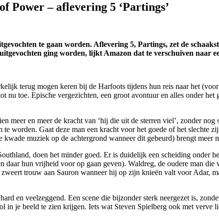
of Power – aflevering 5 ‘Partings’
t uitgevochten te gaan worden. Aflevering 5, Partings, zet de scha
t uitgevochten ging worden, lijkt Amazon dat te verschuiven naar 
rkelijk terug mogen keren bij de Harfoots tijdens hun reis naar het (v
ot nu toe. Epische vergezichten, een groot avontuur en alles onder het
en meer en meer de kracht van ‘hij die uit de sterren viel’, zonder nog 
 te worden. Gaat deze man een kracht voor het goede of het slechte zi
ge kwade muziek op de achtergrond wanneer dit gebeurd) brengt meer m
Southland, doen het minder goed. Er is duidelijk een scheiding onder h
en daar hun vrijheid voor op gaan geven). Waldreg, de oudere man die v
 zweert trouw aan Sauron wanneer hij op zijn knieën valt voor Adar, maa
hard en veelzeggend. Een scene die bijzonder sterk neergezet is, zonde
 in je beeld te zien krijgen. Iets wat Steven Spielberg ook met verve li