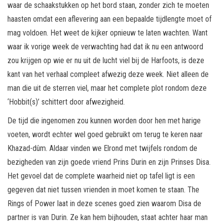
waar de schaakstukken op het bord staan, zonder zich te moeten
haasten omdat een aflevering aan een bepaalde tijdlengte moet of
mag voldoen. Het weet de kijker opnieuw te laten wachten. Want
waar ik vorige week de verwachting had dat ik nu een antwoord
zou krijgen op wie er nu uit de lucht viel bij de Harfoots, is deze
kant van het verhaal compleet afwezig deze week. Niet alleen de
man die uit de sterren viel, maar het complete plot rondom deze
‘Hobbit(s)’ schittert door afwezigheid.
De tijd die ingenomen zou kunnen worden door hen met harige
voeten, wordt echter wel goed gebruikt om terug te keren naar
Khazad-dûm. Aldaar vinden we Elrond met twijfels rondom de
bezigheden van zijn goede vriend Prins Durin en zijn Prinses Disa.
Het gevoel dat de complete waarheid niet op tafel ligt is een
gegeven dat niet tussen vrienden in moet komen te staan. The
Rings of Power laat in deze scenes goed zien waarom Disa de
partner is van Durin. Ze kan hem bijhouden, staat achter haar man