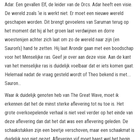
Adar. Een gevallen Elf, de leider van de Orcs. Adar heeft een visie.
De wereld zoals ‘ie is werkt niet. Er moet een nieuwe wereld
geschapen worden. Dit brengt gevoelens van Saruman terug op
het moment dat hij al het groen laat verdwijnen en dorre
woestenijen achter zich laat om zo de wereld naar zijn (en
Sauron’s) hand te zetten. Hij laat Arondir gaan met een boodschap
voor het Menselijke ras. Geef je over aan deze visie. Aan de kant
van het menselijke ras is duidelijk voelbaar dat er iets komen gaat.
Helemaal nadat de vraag gesteld wordt of Theo bekend is met….
Sauron…
Waar ik duidelijk genoten heb van The Great Wave, moet ik
erkennen dat het de minst sterke aflevering tot nu toe is. Het
grote overkoepelende verhaal is niet veel verder op het einde van
deze aflevering dan dat het dat was een aflevering geleden. De
schaakstukken zijn een beetje verschoven, maar een schaakmat is
duidelijk nog niet gezet. Aflevering vijf moet haast wel het begin