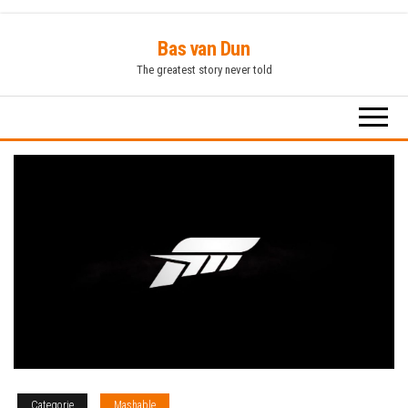
Ga
Bas van Dun
naar
The greatest story never told
de
inhoud
Categorie
Mashable