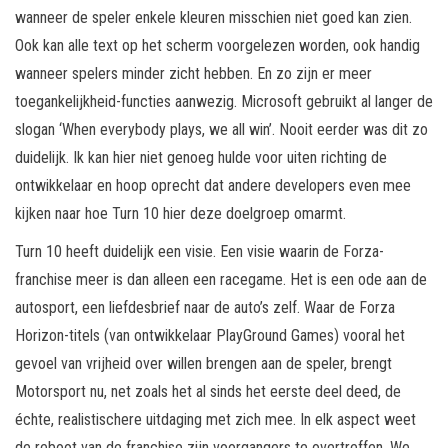
wanneer de speler enkele kleuren misschien niet goed kan zien.
Ook kan alle text op het scherm voorgelezen worden, ook handig
wanneer spelers minder zicht hebben. En zo zijn er meer
toegankelijkheid-functies aanwezig. Microsoft gebruikt al langer de
slogan ‘When everybody plays, we all win’. Nooit eerder was dit zo
duidelijk. Ik kan hier niet genoeg hulde voor uiten richting de
ontwikkelaar en hoop oprecht dat andere developers even mee
kijken naar hoe Turn 10 hier deze doelgroep omarmt.
Turn 10 heeft duidelijk een visie. Een visie waarin de Forza-
franchise meer is dan alleen een racegame. Het is een ode aan de
autosport, een liefdesbrief naar de auto’s zelf. Waar de Forza
Horizon-titels (van ontwikkelaar PlayGround Games) vooral het
gevoel van vrijheid over willen brengen aan de speler, brengt
Motorsport nu, net zoals het al sinds het eerste deel deed, de
échte, realistischere uitdaging met zich mee. In elk aspect weet
de reboot van de franchise zijn voorgangers te overtreffen. We