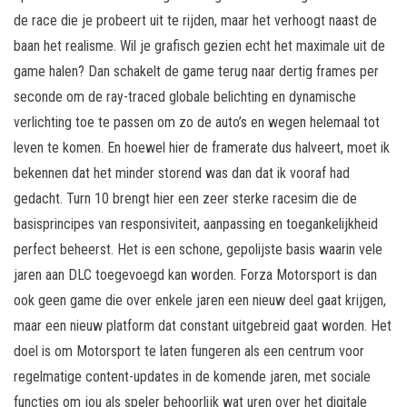
de race die je probeert uit te rijden, maar het verhoogt naast de
baan het realisme. Wil je grafisch gezien echt het maximale uit de
game halen? Dan schakelt de game terug naar dertig frames per
seconde om de ray-traced globale belichting en dynamische
verlichting toe te passen om zo de auto’s en wegen helemaal tot
leven te komen. En hoewel hier de framerate dus halveert, moet ik
bekennen dat het minder storend was dan dat ik vooraf had
gedacht. Turn 10 brengt hier een zeer sterke racesim die de
basisprincipes van responsiviteit, aanpassing en toegankelijkheid
perfect beheerst. Het is een schone, gepolijste basis waarin vele
jaren aan DLC toegevoegd kan worden. Forza Motorsport is dan
ook geen game die over enkele jaren een nieuw deel gaat krijgen,
maar een nieuw platform dat constant uitgebreid gaat worden. Het
doel is om Motorsport te laten fungeren als een centrum voor
regelmatige content-updates in de komende jaren, met sociale
functies om jou als speler behoorlijk wat uren over het digitale