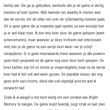
hierbij aan. Die ga je gebruiken, wetende dat je de game in dertig
minuten uit kunt spelen. Mijn tweede run, waarbij ik sterker was
dan de eerste, liet de teller net over de vijfentwintig minuten gaan.
Dit is geen game die je maanden gaat spelen, na een avondje ben
je er wel klaar mee. Ik ben drie keer door de game gelopen (want
achievements), maar wanneer je deze trofeeën niet interessant
vind, kun je de game na een uurtje best weer van je schijf
verwijderen. Er is geen meerwaarde meer wanneer je alle powers
open hebt gespeeld en de game nog eens door bent gelopen. De
boss battles zijn tof en testen je vingervlugheid, maar na de derde
keer had ik het ook wel weer gezien. De playable teaser, die nog
geen acht euro kostte, deed dan ook eigenlijk precies wat ik
verwacht had.
Zoals ik al aangaf is het best lastig om een oordeel aan Bright
Memory te hangen. De game loopt heerlijk, oogt strak en laat zien