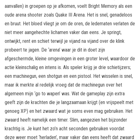
aanvallen) in groepen op je afkomen, voelt Bright Memory als een
oude arena shooter zoals Quake III Arena. Het is snel, genadeloos
en bruut. Het bloed vliegt je om de oren, de ledematen verlaten de
niet meer aangehechte lichamen vaker dan eens. Je springt,
ontwijkt, rent en schiet terwijl je vijand na vijand over de klink
probeert te jagen. De ‘arena’ waar je dit in doet zijn
afgeschermde, kleine omgevingen in een groter level, waardoor de
actie kleinschalig en intens is. Als speler krijg je drie schietijzers;
een machinegun, een shotgun en een pistool. Het wisselen is snel,
maar ik merkte al redelijk vroeg dat de machinegun over het
algemeen mijn ‘go to wapen’ was. Wat de gameplay zijn extra
geeft zijn de krachten die je langzaamaan krijgt (en vrijspeelt met
genoeg XP) en het zwaard wat je soms even mag gebruiken. Het
zwaard heeft namelijk een timer. Slim, aangezien het bijzonder
krachtig is. Je kunt het zo’n acht seconden gebruiken voordat
deze weer moet ‘herladen’, maar vaker dan eens heeft dat zwaard