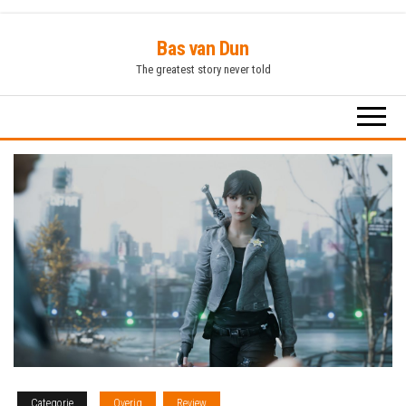
Ga
Bas van Dun
naar
The greatest story never told
de
inhoud
Categorie
Overig
Review