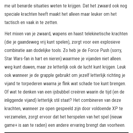
me uit benarde situaties weten te krijgen. Dat het zwaard ook nog
speciale krachten heeft maakt het alleen maar leuker om het
tactisch en vaak in te zetten.
Het mixen van je zwaard, wapens en haast telekinetische krachten
(die je gaandeweg vrij kunt spelen), zorgt voor een explosieve
combinatie aan dodelijke tools. Zo heb je de Force Push (sorry,
Star Wars-fan in hart en nieren).waarmee je vijanden niet alleen.
weg kunt duwen, maar ze letterlijk ook de lucht kunt krijgen. Leuk
ook wanneer je de grapple gebruikt om jezelf letterlijk richting je
vijand te torpederen waarna je flink wat schade toe kunt brengen.
Of wat te denken van een ijsbubbel creëren waarin de tijd (en de
inliggende vijand) letterlijk stil staat? Het combineren van deze
krachten, wanneer ze open gespeeld zijn door voldoende XP te
verzamelen, zorgt ervoor dat het herspelen van het spel (nieuw
game+ is aan te raden) een andere ervaring brengt dan voorheen.