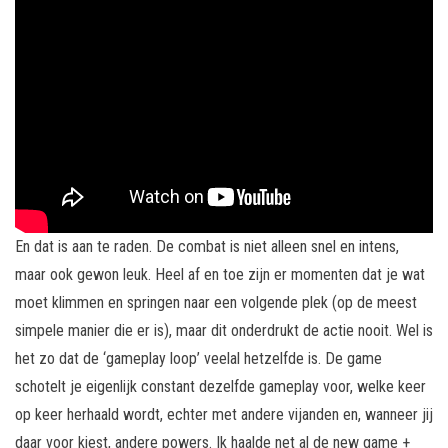
En dat is aan te raden. De combat is niet alleen snel en intens,
maar ook gewon leuk. Heel af en toe zijn er momenten dat je wat
moet klimmen en springen naar een volgende plek (op de meest
simpele manier die er is), maar dit onderdrukt de actie nooit. Wel is
het zo dat de ‘gameplay loop’ veelal hetzelfde is. De game
schotelt je eigenlijk constant dezelfde gameplay voor, welke keer
op keer herhaald wordt, echter met andere vijanden en, wanneer jij
daar voor kiest, andere powers. Ik haalde net al de new game +