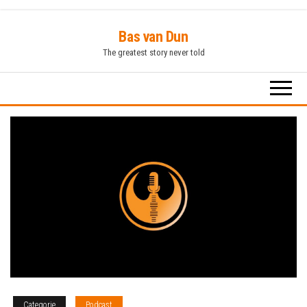
Ga
Bas van Dun
naar
The greatest story never told
de
inhoud
Categorie
Podcast