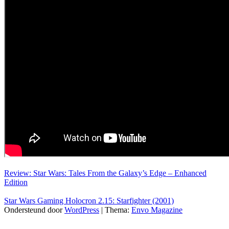
Review: Star Wars: Tales From the Galaxy’s Edge – Enhanced
Edition
Star Wars Gaming Holocron 2.15: Starfighter (2001)
Ondersteund door
WordPress
|
Thema:
Envo Magazine