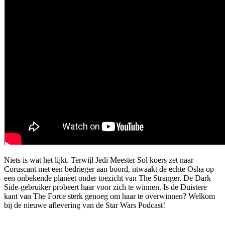
Niets is wat het lijkt. Terwijl Jedi Meester Sol koers zet naar
Coruscant met een bedrieger aan boord, ntwaakt de echte Osha op
een onbekende planeet onder toezicht van The Stranger. De Dark
Side-gebruiker probeert haar voor zich te winnen. Is de Duistere
kant van The Force sterk genoeg om haar te overwinnen? Welkom
bij de nieuwe aflevering van de Star Wars Podcast!