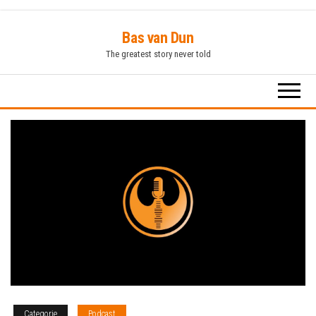
Ga
Bas van Dun
naar
The greatest story never told
de
inhoud
Categorie
Podcast