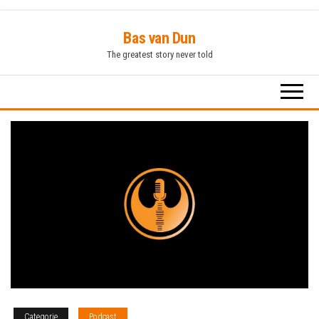
Ga
Bas van Dun
naar
The greatest story never told
de
inhoud
Categorie
Podcast