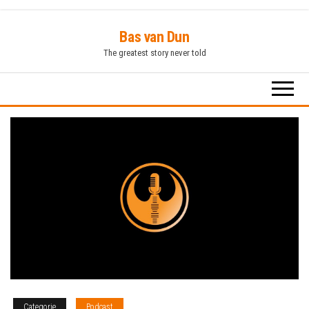
Ga
Bas van Dun
naar
The greatest story never told
de
inhoud
Categorie
Podcast