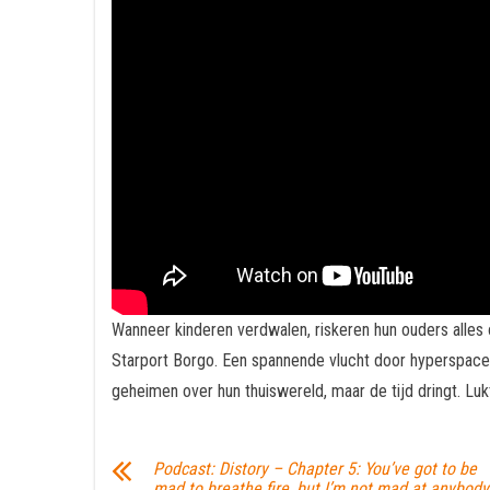
Wanneer kinderen verdwalen, riskeren hun ouders alles
Starport Borgo. Een spannende vlucht door hyperspace 
geheimen over hun thuiswereld, maar de tijd dringt. Lu
Podcast: Distory – Chapter 5: You’ve got to be
mad to breathe fire, but I’m not mad at anybody