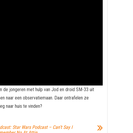
n de jongeren met hulp van Jod en droid SM-33 uit
en naar een observatiemaan. Daar ontrafelen ze
eg naar huis te vinden?
dcast: Star Wars Podcast – Can’t Say I
member No At Attin