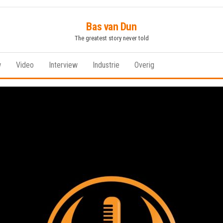
Bas van Dun
The greatest story never told
w
Video
Interview
Industrie
Overig