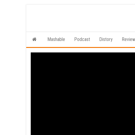
Ga
naar
de
inhoud
Mashable
Podcast
Distory
Revie