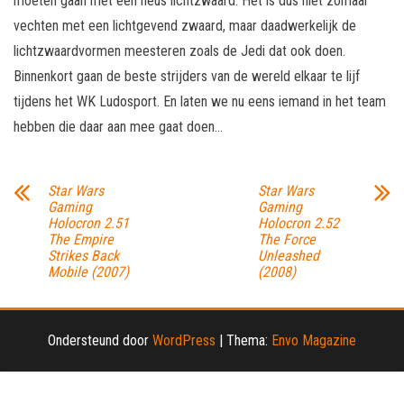
moeten gaan met een heus lichtzwaard. Het is dus niet zomaar
vechten met een lichtgevend zwaard, maar daadwerkelijk de
lichtzwaardvormen meesteren zoals de Jedi dat ook doen.
Binnenkort gaan de beste strijders van de wereld elkaar te lijf
tijdens het WK Ludosport. En laten we nu eens iemand in het team
hebben die daar aan mee gaat doen…
Star Wars
Star Wars
Gaming
Gaming
Holocron 2.51
Holocron 2.52
The Empire
The Force
Strikes Back
Unleashed
Mobile (2007)
(2008)
Ondersteund door
WordPress
|
Thema:
Envo Magazine