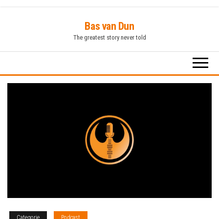
Ga
Bas van Dun
naar
The greatest story never told
de
inhoud
Categorie
Podcast