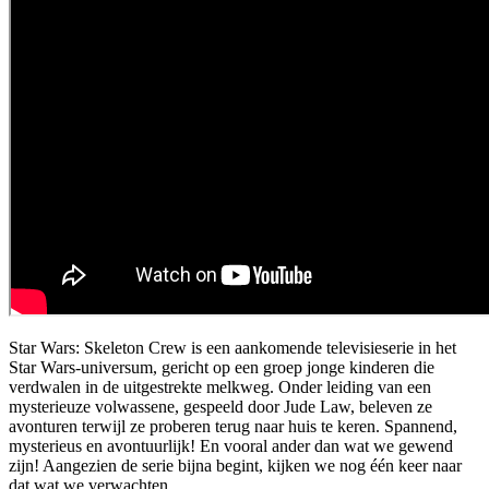
Star Wars: Skeleton Crew is een aankomende televisieserie in het
Star Wars-universum, gericht op een groep jonge kinderen die
verdwalen in de uitgestrekte melkweg. Onder leiding van een
mysterieuze volwassene, gespeeld door Jude Law, beleven ze
avonturen terwijl ze proberen terug naar huis te keren. Spannend,
mysterieus en avontuurlijk! En vooral ander dan wat we gewend
zijn! Aangezien de serie bijna begint, kijken we nog één keer naar
dat wat we verwachten…