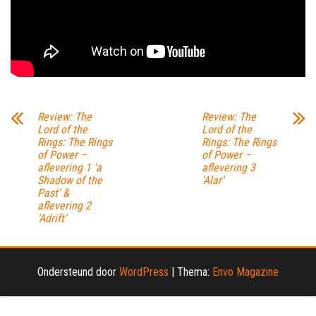
Review: The
Review: The
Lord of the
Lord of the
Rings: The Rings
Rings: The Rings
of Power –
of Power –
aflevering 1 ‘a
aflevering 3
Shadow of the
‘Alar’
Past’ &
aflevering 2
‘Adrift’
Ondersteund door
WordPress
|
Thema:
Envo Magazine