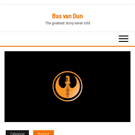
Ga
Bas van Dun
naar
The greatest story never told
de
inhoud
Categorie
Podcast