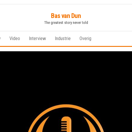
Bas van Dun
The greatest story never told
w
Video
Interview
Industrie
Overig