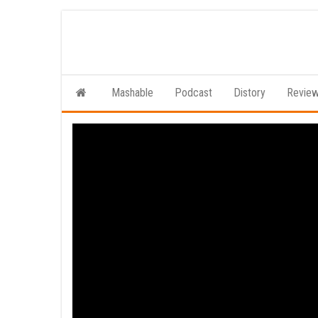
Ga
naar
de
inhoud
Mashable
Podcast
Distory
Revie