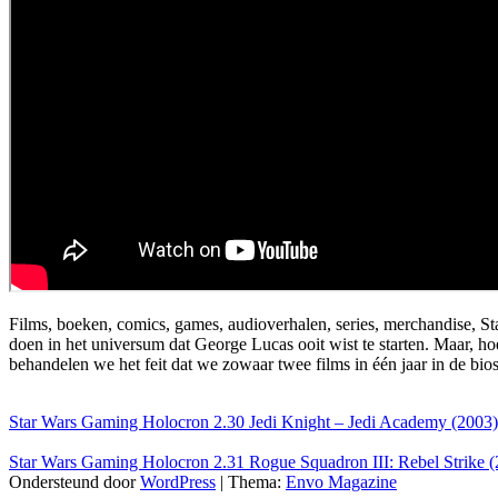
Films, boeken, comics, games, audioverhalen, series, merchandise, Star
doen in het universum dat George Lucas ooit wist te starten. Maar, h
behandelen we het feit dat we zowaar twee films in één jaar in de bio
Star Wars Gaming Holocron 2.30 Jedi Knight – Jedi Academy (2003)
Star Wars Gaming Holocron 2.31 Rogue Squadron III: Rebel Strike 
Ondersteund door
WordPress
|
Thema:
Envo Magazine