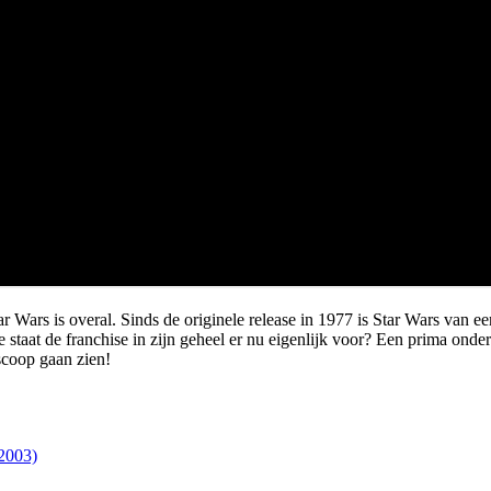
 Wars is overal. Sinds de originele release in 1977 is Star Wars van ee
oe staat de franchise in zijn geheel er nu eigenlijk voor? Een prima o
scoop gaan zien!
(2003)